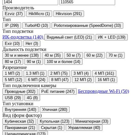
Производитель
Ezviz
(37)
HikMicro
(1)
Hikvision
(291)
Тип
IP
(299)
TurboHD
(10)
Роботизированные (SpeedDome)
(33)
Тип подсветки
ИК-подсветка
(140)
Видимый свет (LED)
(21)
ИК + LED
(139)
Exir
(10)
Нет
(3)
Дальность подсветки
30 м и менее
(138)
40 м
(35)
50 м
(7)
60 м
(22)
70 м
(1)
80 м
(17)
90 м
(1)
100 м и более
(14)
Разрешение
1 МП
(2)
1.3 МП
(1)
2 МП
(75)
3 МП
(4)
4 МП
(161)
5 МП
(12)
6 МП
(24)
8 МП
(47)
12 МП
(2)
16 МП
(1)
Тип подключения камеры
Беспроводные Wi-Fi
(50)
Проводные
(302)
PoE питание
(247)
USB
(29)
4G
(8)
Тип установки
Внутренняя
(140)
Уличная
(280)
Вид (форм фактор)
Кубическая
(32)
Купольная
(123)
Миниатюрная
(33)
Панорамная
(21)
Скрытая
(1)
Управляемая
(40)
Цилиндрическая
(123)