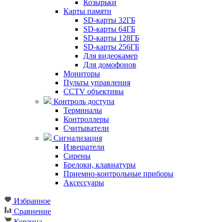
Козырьки
Карты памяти
SD-карты 32ГБ
SD-карты 64ГБ
SD-карты 128ГБ
SD-карты 256ГБ
Для видеокамер
Для домофонов
Мониторы
Пульты управления
CCTV объективы
Контроль доступа
Терминалы
Контроллеры
Считыватели
Сигнализация
Извещатели
Сирены
Брелоки, клавиатуры
Приемно-контрольные приборы
Аксессуары
Избранное
Сравнение
Корзина