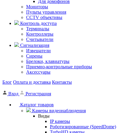
Для домофонов
Мониторы
Пульты управления
CCTV объективы
Контроль доступа
Терминалы
Контроллеры
Считыватели
Сигнализация
Извещатели
Сирены
Брелоки, клавиатуры
Приемно-контрольные приборы
Аксессуары
Блог
Оплата и доставка
Контакты
Вход
Регистрация
Каталог товаров
Камеры видеонаблюдения
Виды
IP камеры
Роботизированные (SpeedDome)
TurboHD камеры