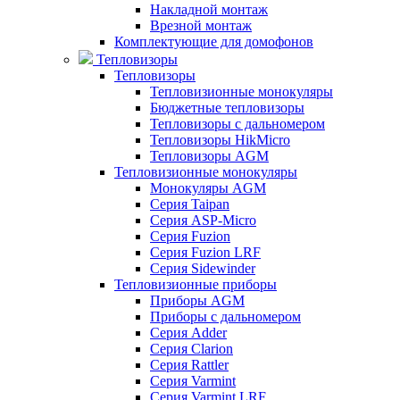
Накладной монтаж
Врезной монтаж
Комплектующие для домофонов
Тепловизоры
Тепловизоры
Тепловизионные монокуляры
Бюджетные тепловизоры
Тепловизоры с дальномером
Тепловизоры HikMicro
Тепловизоры AGM
Тепловизионные монокуляры
Монокуляры AGM
Серия Taipan
Серия ASP-Micro
Серия Fuzion
Серия Fuzion LRF
Серия Sidewinder
Тепловизионные приборы
Приборы AGM
Приборы с дальномером
Серия Adder
Серия Clarion
Серия Rattler
Серия Varmint
Серия Varmint LRF