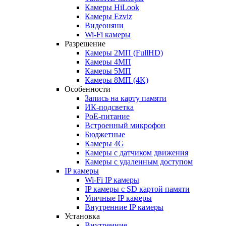
Камеры HiLook
Камеры Ezviz
Видеоняни
Wi-Fi камеры
Разрешение
Камеры 2МП (FullHD)
Камеры 4МП
Камеры 5МП
Камеры 8МП (4K)
Особенности
Запись на карту памяти
ИК-подсветка
PoE-питание
Встроенный микрофон
Бюджетные
Камеры 4G
Камеры с датчиком движения
Камеры с удаленным доступом
IP камеры
Wi-Fi IP камеры
IP камеры с SD картой памяти
Уличные IP камеры
Внутренние IP камеры
Установка
Внутренние