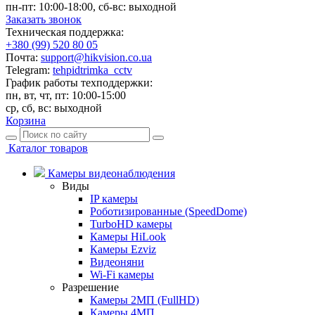
пн-пт: 10:00-18:00, сб-вс: выходной
Заказать звонок
Техническая поддержка:
+380 (99) 520 80 05
Почта:
support@hikvision.co.ua
Telegram:
tehpidtrimka_cctv
График работы техподдержки:
пн, вт, чт, пт: 10:00-15:00
ср, сб, вс: выходной
Корзина
Каталог товаров
Камеры видеонаблюдения
Виды
IP камеры
Роботизированные (SpeedDome)
TurboHD камеры
Камеры HiLook
Камеры Ezviz
Видеоняни
Wi-Fi камеры
Разрешение
Камеры 2МП (FullHD)
Камеры 4МП