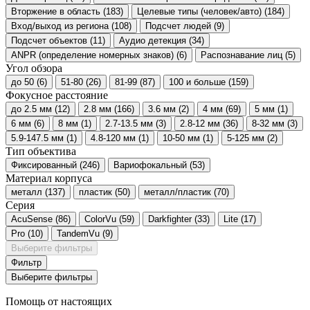
Вторжение в область
(183)
Целевые типы (человек/авто)
(184)
Вход/выход из региона
(108)
Подсчет людей
(9)
Подсчет объектов
(11)
Аудио детекция
(34)
ANPR (определение номерных знаков)
(6)
Распознавание лиц
(5)
Угол обзора
до 50
(6)
51-80
(26)
81-99
(87)
100 и больше
(159)
Фокусное расстояние
до 2.5 мм
(12)
2.8 мм
(166)
3.6 мм
(2)
4 мм
(69)
5 мм
(1)
6 мм
(6)
8 мм
(1)
2.7-13.5 мм
(3)
2.8-12 мм
(36)
8-32 мм
(3)
5.9-147.5 мм
(1)
4.8-120 мм
(1)
10-50 мм
(1)
5-125 мм
(2)
Тип объектива
Фиксированный
(246)
Вариофокальный
(53)
Материал корпуса
металл
(137)
пластик
(50)
металл/пластик
(70)
Серия
AcuSense
(86)
ColorVu
(59)
Darkfighter
(33)
Lite
(17)
Pro
(10)
TandemVu
(9)
Выберите фильтры
Фильтр
Выберите фильтры
Помощь от настоящих