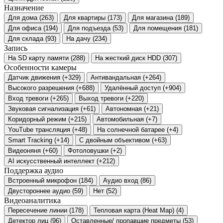
Назначение
Для дома
(263)
Для квартиры
(173)
Для магазина
(189)
Для офиса
(194)
Для подъезда
(53)
Для помещения
(181)
Для склада
(93)
На дачу
(234)
Запись
На SD карту памяти
(288)
На жесткий диск HDD
(307)
Особенности камеры
Датчик движения
(+329)
Антивандальная
(+264)
Высокого разрешения
(+688)
Удалённый доступ
(+904)
Вход тревоги
(+265)
Выход тревоги
(+220)
Звуковая сигнализация
(+61)
Автономная
(+21)
Коридорный режим
(+215)
Автомобильная
(+7)
YouTube трансляция
(+48)
На солнечной батарее
(+4)
Smart Tracking
(+14)
С двойным объективом
(+63)
Видеоняня
(+60)
Фотоловушки
(+2)
AI искусственный интеллект
(+212)
Поддержка аудио
Встроенный микрофон
(184)
Аудио вход
(86)
Двустороннее аудио
(59)
Нет
(52)
Видеоаналитика
Пересечение линии
(178)
Тепловая карта (Heat Map)
(4)
Детектор лиц
(96)
Оставленные/ пропавшие предметы
(53)