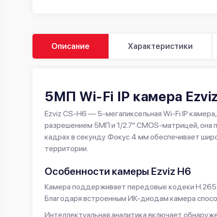
Описание
Характеристики
5МП Wi-Fi IP камера Ezvi
Ezviz CS-H6 — 5-мегапиксельная Wi-Fi IP камер
разрешением 5МП и 1/2.7" CMOS-матрицей, она 
кадрах в секунду. Фокус 4 мм обеспечивает широ
территории.
Особенности камеры Ezviz H6
Камера поддерживает передовые кодеки H.265 
Благодаря встроенным ИК-диодам камера способ
Интеллектуальная аналитика включает обнаруже