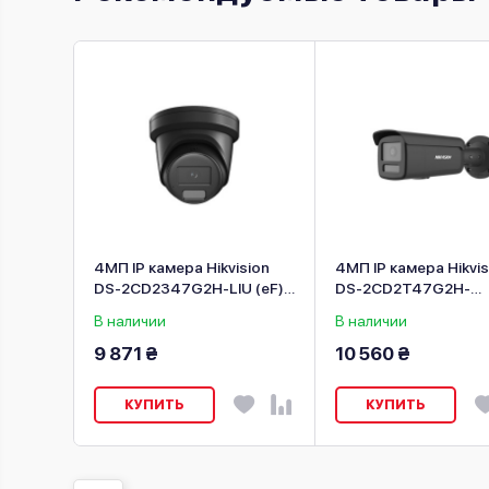
z CS-H3
4МП IP камера Hikvision
4МП IP камера Hikvis
DS-2CD2347G2H-LIU (eF)
DS-2CD2T47G2H-
(2.8 мм) черная
LI (eF) (2.8 мм) черна
В наличии
В наличии
9 871 ₴
10 560 ₴
КУПИТЬ
КУПИТЬ