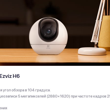
Ezviz H6
 угол обзора в 104 градуса.
озаписи 5 мегапикселей (2880×1620) при частоте кадров 2
ения