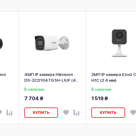
ion
4МП IP камера Hikvision
2МП IP камера Ezviz 
DS-2CD1047G3H-LIUF (4
H1C (2.4 мм)
я
мм)
В наличии
В наличии
7 704 ₴
1 519 ₴
КУПИТЬ
КУПИТЬ