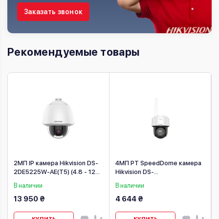
Заказать звонок
Рекомендуемые товары
2МП IP камера Hikvision DS-
4МП PT SpeedDome камера
2DE5225W-AE(T5) (4.8 - 120
Hikvision DS-
мм)
2DE2C400IWG/W W (2.8 мм)
В наличии
В наличии
13 950 ₴
4 644 ₴