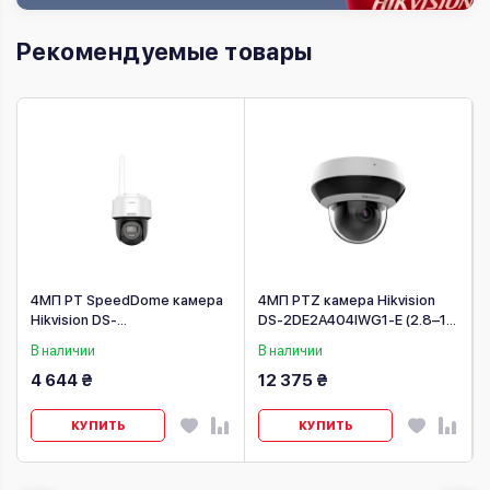
Рекомендуемые товары
4МП PT SpeedDome камера
4МП PTZ камера Hikvision
Hikvision DS-
DS-2DE2A404IWG1-E (2.8–12
2DE2C400IWG/W W (2.8 мм)
мм)
В наличии
В наличии
4 644 ₴
12 375 ₴
КУПИТЬ
КУПИТЬ