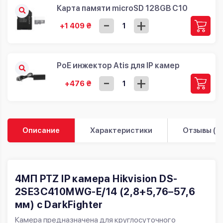
Карта памяти microSD 128GB C10
-
+
+1 409 ₴
PoE инжектор Atis для IP камер
-
+
+476 ₴
Описание
Характеристики
Отзывы (0)
4
МП PTZ IP камера Hikvision DS-
2SE3C410MWG-E/14
(2,8+5,76–57,6
мм)
с DarkFighter
Камера предназначена для круглосуточного