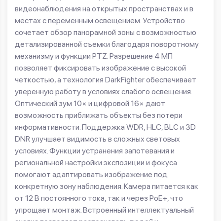
видеонаблюдения на открытых пространствах и в
местах с переменным освещением. Устройство
сочетает обзор панорамной зоны с возможностью
детализированной съемки благодаря поворотному
механизму и функции PTZ. Разрешение 4 МП
позволяет фиксировать изображение с высокой
четкостью, а технология DarkFighter обеспечивает
уверенную работу в условиях слабого освещения.
Оптический зум 10× и цифровой 16× дают
возможность приближать объекты без потери
информативности. Поддержка WDR, HLC, BLC и 3D
DNR улучшает видимость в сложных световых
условиях. Функции устранения запотевания и
региональной настройки экспозиции и фокуса
помогают адаптировать изображение под
конкретную зону наблюдения. Камера питается как
от 12 В постоянного тока, так и через PoE+, что
упрощает монтаж. Встроенный интеллектуальный