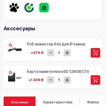
Акссесуары
PoE инжектор Atis для IP камер
-
+
+476 ₴
Карта памяти microSD 128GB C10
-
+
+1 409 ₴
Описание
Характеристики
Файлы