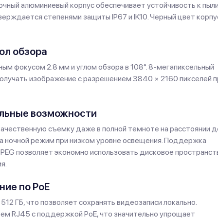
очный алюминиевый корпус обеспечивает устойчивость к пыли
ерждается степенями защиты IP67 и IK10. Черный цвет корпу
ол обзора
м фокусом 2.8 мм и углом обзора в 108°. 8-мегапиксельный
 получать изображение с разрешением 3840 × 2160 пикселей п
альные возможности
качественную съемку даже в полной темноте на расстоянии д
а ночной режим при низком уровне освещения. Поддержка
JPEG позволяет экономно использовать дисковое пространст
я.
ние по PoE
12 ГБ, что позволяет сохранять видеозаписи локально.
ем RJ45 с поддержкой PoE, что значительно упрощает