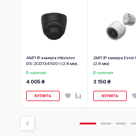
sion
4МП IP камера Hikvision
2МП IP камера Ezviz
 (2.8
DS-2CD1341G0-I (2.8 мм)
(2.8 мм)
черная
В наличии
В наличии
4 005 ₴
3 150 ₴
КУПИТЬ
КУПИТЬ