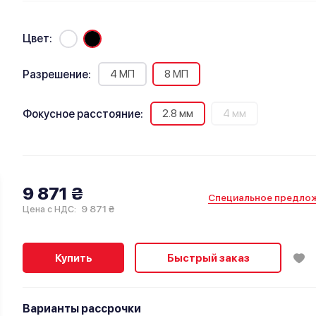
Цвет:
4 МП
8 МП
Разрешение:
2.8 мм
4 мм
Фокусное расстояние:
9 871 ₴
Специальное предло
9 871 ₴
Цена с НДС:
Купить
Быстрый заказ
Варианты рассрочки