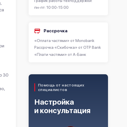
График работы техподдержки:
,
пн-пт: 10:00-15:00
са
Рассрочка
«Оплата частями» от Monobank
ри
Рассрочка «Скибочка» от OTP Bank
«Плати частями» от А-Банк
о 30
Помощь от настоящих
во,
специалистов
Настройка
и консультация