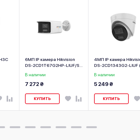
 H3C
6МП IP камера Hikvision
4МП IP камера Hikvisi
DS-2CD1T67G2HP-LIUF/SL
DS-2CD1343G2-LIUF 
(2.8 мм)
мм)
В наличии
В наличии
7 272 ₴
5 249 ₴
КУПИТЬ
КУПИТЬ