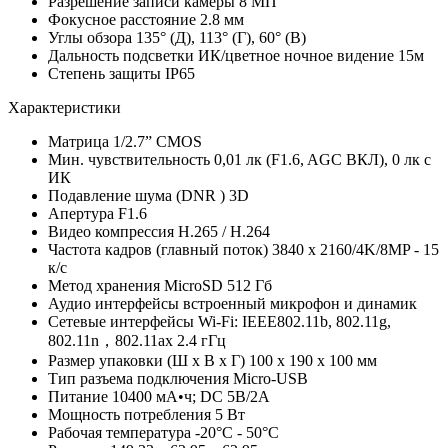
Разрешение записи камеры
8 МП
Фокусное расстояние
2.8 мм
Углы обзора
135° (Д), 113° (Г), 60° (В)
Дальность подсветки
ИК/цветное ночное видение 15м
Степень защиты
IP65
Характеристики
Матрица
1/2.7” CMOS
Мин. чувствительность
0,01 лк (F1.6, AGC ВКЛ), 0 лк с
ИК
Подавление шума (DNR )
3D
Апертура
F1.6
Видео компрессия
H.265 / H.264
Частота кадров (главный поток)
3840 х 2160/4K/8MP - 15
к/с
Метод хранения
MicroSD 512 Гб
Аудио интерфейсы
встроенный микрофон и динамик
Сетевые интерфейсы
Wi-Fi: IEEE802.11b, 802.11g,
802.11n，802.11ax 2.4 гГц
Размер упаковки (Ш х В х Г)
100 x 190 x 100 мм
Тип разъема подключения
Micro-USB
Питание
10400 мА•ч; DC 5В/2A
Мощность потребления
5 Вт
Рабочая температура
-20°C - 50°C