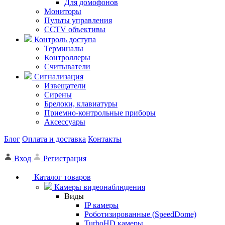
Для домофонов
Мониторы
Пульты управления
CCTV объективы
Контроль доступа
Терминалы
Контроллеры
Считыватели
Сигнализация
Извещатели
Сирены
Брелоки, клавиатуры
Приемно-контрольные приборы
Аксессуары
Блог
Оплата и доставка
Контакты
Вход
Регистрация
Каталог товаров
Камеры видеонаблюдения
Виды
IP камеры
Роботизированные (SpeedDome)
TurboHD камеры