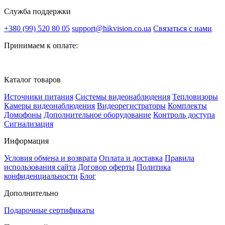
Служба поддержки
+380 (99) 520 80 05
support@hikvision.co.ua
Связаться с нами
Принимаем к оплате:
Каталог товаров
Источники питания
Системы видеонаблюдения
Тепловизоры
Камеры видеонаблюдения
Видеорегистраторы
Комплекты
Домофоны
Дополнительное оборудование
Контроль доступа
Сигнализация
Информация
Условия обмена и возврата
Оплата и доставка
Правила
использования сайта
Договор оферты
Политика
конфиденциальности
Блог
Дополнительно
Подарочные сертификаты