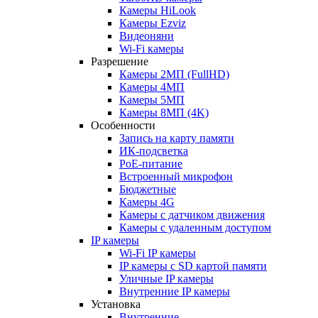
Камеры HiLook
Камеры Ezviz
Видеоняни
Wi-Fi камеры
Разрешение
Камеры 2МП (FullHD)
Камеры 4МП
Камеры 5МП
Камеры 8МП (4K)
Особенности
Запись на карту памяти
ИК-подсветка
PoE-питание
Встроенный микрофон
Бюджетные
Камеры 4G
Камеры с датчиком движения
Камеры с удаленным доступом
IP камеры
Wi-Fi IP камеры
IP камеры с SD картой памяти
Уличные IP камеры
Внутренние IP камеры
Установка
Внутренние