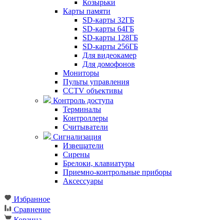
Козырьки
Карты памяти
SD-карты 32ГБ
SD-карты 64ГБ
SD-карты 128ГБ
SD-карты 256ГБ
Для видеокамер
Для домофонов
Мониторы
Пульты управления
CCTV объективы
Контроль доступа
Терминалы
Контроллеры
Считыватели
Сигнализация
Извещатели
Сирены
Брелоки, клавиатуры
Приемно-контрольные приборы
Аксессуары
Избранное
Сравнение
Корзина