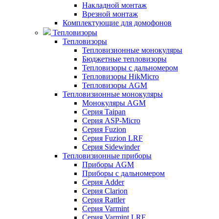
Накладной монтаж
Врезной монтаж
Комплектующие для домофонов
Тепловизоры
Тепловизоры
Тепловизионные монокуляры
Бюджетные тепловизоры
Тепловизоры с дальномером
Тепловизоры HikMicro
Тепловизоры AGM
Тепловизионные монокуляры
Монокуляры AGM
Серия Taipan
Серия ASP-Micro
Серия Fuzion
Серия Fuzion LRF
Серия Sidewinder
Тепловизионные приборы
Приборы AGM
Приборы с дальномером
Серия Adder
Серия Clarion
Серия Rattler
Серия Varmint
Серия Varmint LRF