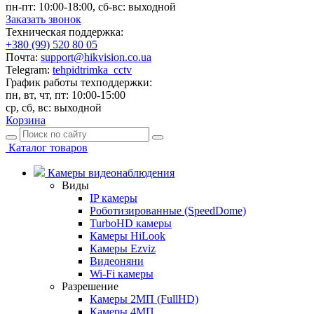
пн-пт: 10:00-18:00, сб-вс: выходной
Заказать звонок
Техническая поддержка:
+380 (99) 520 80 05
Почта:
support@hikvision.co.ua
Telegram:
tehpidtrimka_cctv
График работы техподдержки:
пн, вт, чт, пт: 10:00-15:00
ср, сб, вс: выходной
Корзина
Каталог товаров
Камеры видеонаблюдения
Виды
IP камеры
Роботизированные (SpeedDome)
TurboHD камеры
Камеры HiLook
Камеры Ezviz
Видеоняни
Wi-Fi камеры
Разрешение
Камеры 2МП (FullHD)
Камеры 4МП