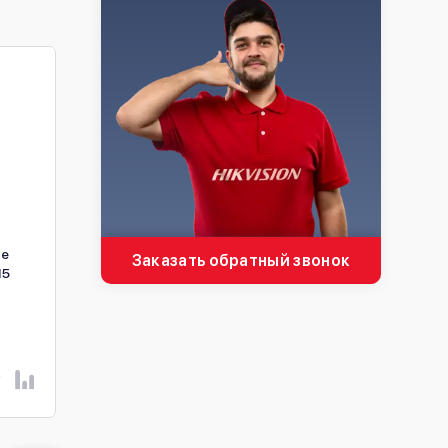
te
Жесткий диск внутренний
6ТБ Жёсткий диск
Заказать обратный звонок
15
Western Digital Purple
внутренний Western Di
WD85PURZ 8Тб
WD64PURZ
В наличии
В наличии
27 360 ₴
21 870 ₴
КУПИТЬ
КУПИТЬ