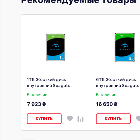
1ТБ Жёсткий диск
6ТБ Жёсткий диск
le
внутренний Seagate
внутренний Seagate
PURZ
SkyHawk ST1000VX013
SkyHawk ST6000VX
В наличии
В наличии
7 923 ₴
16 650 ₴
КУПИТЬ
КУПИТЬ