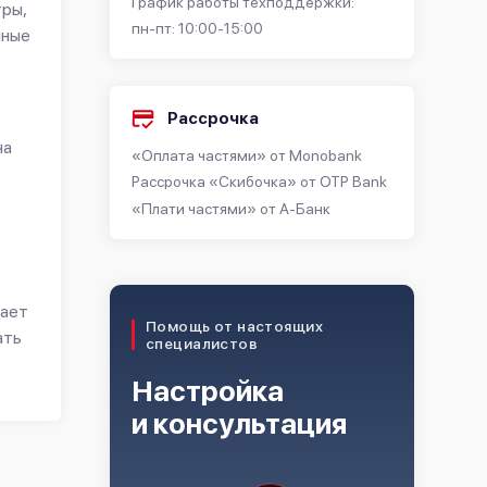
График работы техподдержки:
гры,
пн-пт: 10:00-15:00
нные
Рассрочка
ча
«Оплата частями» от Monobank
Рассрочка «Скибочка» от OTP Bank
«Плати частями» от А-Банк
лает
Помощь от настоящих
ать
специалистов
Настройка
и консультация