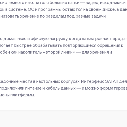
системного накопителя большие папки — видео, исходники, и
к в системе: ОС и программы остаются на своём диске, а да
низовать хранение по разделам под разные задачи.
ю домашнюю и офисную нагрузку, когда важна ровная переда
помогает быстрее обрабатывать повторяющиеся обращения к
добен как накопитель «второй линии» — для хранения и
адочные места в настольных корпусах. Интерфейс SATAIII де
: подключили питание и кабель данных — и можно форматиров
смены платформы.