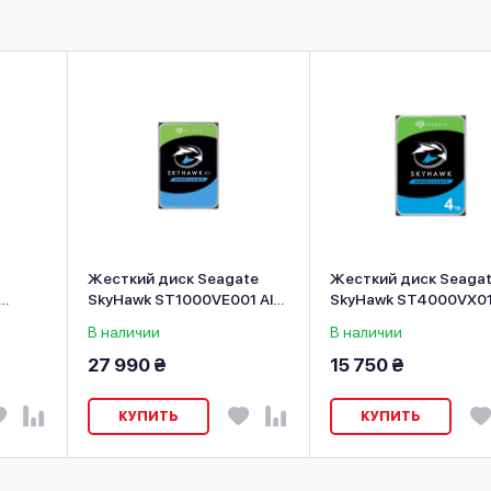
Жесткий диск Seagate
Жесткий диск Seaga
SkyHawk ST1000VE001 Al
SkyHawk ST4000VX0
009
HDD 10TB 7200rpm 256MB
В наличии
В наличии
3.5" SATAIII
27 990 ₴
15 750 ₴
КУПИТЬ
КУПИТЬ