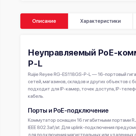
Описание
Характеристики
Неуправляемый PoE-комм
P-L
Ruijie Reyee RG-ES118GS-P-L — 16-портовый ги
сетей, магазинов, складов и других объектов 
подходит для IP-камер, точек доступа, IP-телеф
кабель.
Порты и PoE-подключение
Коммутатор оснащен 16 гигабитными портами R
IEEE 802.3af/at. Для uplink-подключения преду
для подключения магистральных или удаленных 