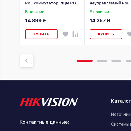
E
PoE коммутатор Ruijie RG-
неуправляемый PoE
on DS-
NBS3100-8GT2SFP-P V2
коммутатор Hikvisio
В наличии
В наличии
3E0520HP-E
14 899 ₴
14 357 ₴
КУПИТЬ
КУПИТЬ
Каталог
Источник
Контактные данные:
Системы 