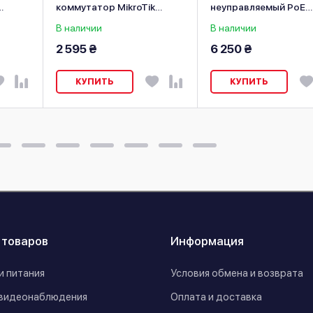
коммутатор MikroTik
неуправляемый PoE
n DS-
RB260GSP (CSS106-1G-
коммутатор ONV H1
В наличии
В наличии
4P)
2 595 ₴
6 250 ₴
КУПИТЬ
КУПИТЬ
 товаров
Информация
и питания
Условия обмена и возврата
видеонаблюдения
Оплата и доставка