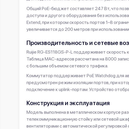
Общий PoE-бюджет составляет 247 Вт, что позв
доступа и другого оборудования без использов
Extend, при котором скорость портов 1–8 ограни
увеличивается до 200 метров при использовании
Производительность и сетевые во
Ruijie RG-ES118GS-P-L поддерживает скорость к
Таблица MAC-адресов рассчитана на 8000 запис
с большим объемом сетевого трафика.
Коммутатор поддерживает PoE Watchdog для ав
предусмотрен режим изоляции портов, при кото
подключение к uplink-портам. Устройство отобра
Конструкция и эксплуатация
Модель выполнена в металлическом корпусе разм
телекоммуникационную стойку или сетевой шка
вентиляторами с автоматической регулировкой 