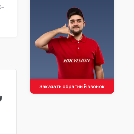
0–
Заказать обратный звонок
8-портовый
4-портовый управля