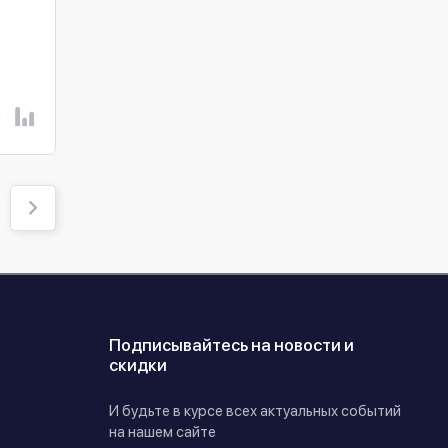
неуправляемый PoE
PoE коммутатор Hikvi
024PL
коммутатор Ewind EW-
DS-3T1306P-SI/HS
В наличии
В наличии
S1910CFG-DP
3 967 ₴
4 770 ₴
КУПИТЬ
КУПИТЬ
Подписывайтесь на новости и
скидки
И будьте в курсе всех актуальных событий
на нашем сайте