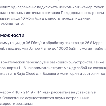
оляет одновременно подключать несколько IP-камер, точек
ания отдельных источников питания. Поддерживается режим
чивается до 10 Мбит/с, а дальность передачи данных
 кабеля Cat5e.
зможности
оммутации до 36 Гбит/с и обработку пакетов до 26.8 Mpps.
ей, а поддержка Jumbo Frame до 10000 байт помогает работ
томатической перезагрузки зависших PoE-устройств. Также
ром порты 1–16 не взаимодействуют между собой, но сохран
жается в Ruijie Cloud для базового мониторинга состояния се
ером 440 × 214.9 × 44 мм и рассчитана на установку в
ф. Охлаждение осуществляется двумя встроенными
скорости вращения.