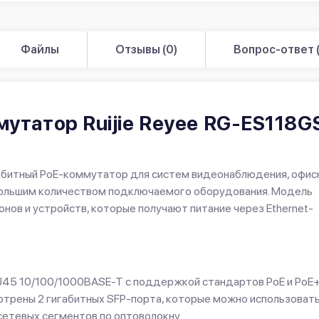
Файлы
Отзывы (0)
Вопрос-ответ (
утатор Ruijie Reyee RG-ES118G
габитный PoE-коммутатор для систем видеонаблюдения, офис
с большим количеством подключаемого оборудования. Модель
онов и устройств, которые получают питание через Ethernet-
J45 10/100/1000BASE-T с поддержкой стандартов PoE и PoE
смотрены 2 гигабитных SFP-порта, которые можно использоват
сетевых сегментов по оптоволокну.