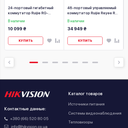
24-портовый гигабитный
48-портовый управляемый
коммутатор Ruijie RG-
коммутатор Ruijie Reyee RG-
ES224GC-V2
NBS5100-48GT4SFP
В наличии
В наличии
10 099 ₴
34 949 ₴
КУПИТЬ
КУПИТЬ
Каталог товаров
Источники питания
Контактные данные:
Системы видеонаблюдения
+380 (66) 520 80 05
Тепловизоры
info@hikvision.co.ua