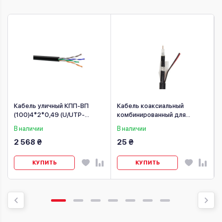
Кабель уличный КПП-ВП
Кабель коаксиальный
(100)4*2*0,49 (U/UTP-
комбинированный для
cat.5E-SL) 100 м
аналоговых систем
В наличии
В наличии
видеонаблюдения(turbohd,
2 568 ₴
25 ₴
hdcvi), черный
КУПИТЬ
КУПИТЬ