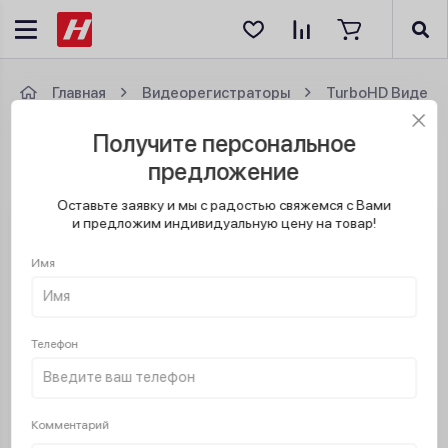
Главная
Видеорегистраторы
TurboHD Видеор
Получите персональное
TurboHD видеорегистратор Hikvision iDS-
7108HUHI-M1/S 8-канальный
предложение
Оставьте заявку и мы с радостью свяжемся с Вами
и предложим индивидуальную цену на товар!
Бесплатная доставка
Имя
Телефон
Комментарий