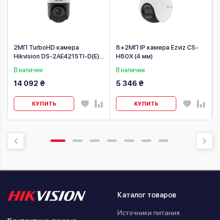
2МП TurboHD камера
8+2МП IP камера Ezviz CS-
Hikvision DS-2AE4215TI-D(E)
H80X (4 мм)
(5-75 мм)
В наличии
В наличии
14 092 ₴
5 346 ₴
КУПИТЬ
КУПИТЬ
Каталог товаров
Источники питания