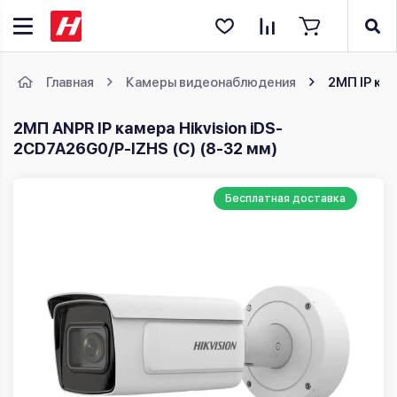
Главная
Камеры видеонаблюдения
2МП IP кам
2МП ANPR IP камера Hikvision iDS-
2CD7A26G0/P-IZHS (C) (8-32 мм)
Бесплатная доставка