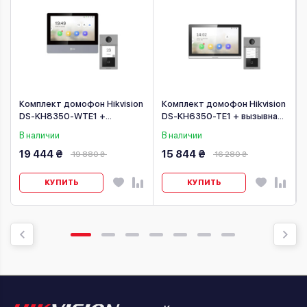
Комплект домофон Hikvision
Комплект домофон Hikvision
DS-KH8350-WTE1 +
DS-KH6350-TE1 + вызывная
вызывная панель DS-KV8113-
панель DS-KV8413-
В наличии
В наличии
WME1(C)/Europe BV
WME1(C)/Flush/Europe BV
19 444 ₴
15 844 ₴
19 880 ₴
16 280 ₴
КУПИТЬ
КУПИТЬ