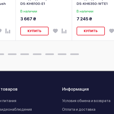
ush
DS-KH6100-E1
DS-KH6350-WТE1
В наличии
В наличии
3 667 ₴
7 245 ₴
КУПИТЬ
КУПИТЬ
 товаров
Информация
и питания
Условия обмена и возврата
видеонаблюдения
Оплата и доставка