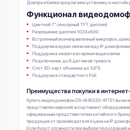
Днепра и Киева предлагаем установку и настойк
Функционал видеодомо
Цветной 7″ сенсорный TFT дисплей
Разрешение дисплея 1024x600
Встроенный всенаправленный микрофон, шумо
Поддержка аудио связи между IP домофонами 
Поддержка захвата во время видеосвязи
Подключение до 8 датчиков тревоги
Слот SD-карт объемом до 32Гб
Поддержка стандартного PoE
Преимущества покупки в интернет
Купить видеодомофон DS-KH6320-WTE1 вы может
представлен широкий ассортимент оборудования
официальным представителем китайского бренд
продукция от производителя и цена на IP домоф
Если будут сложности при выборе подходящей 