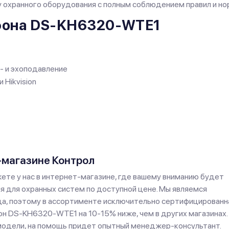
у охранного оборудования с полным соблюдением правил и но
фона DS-KH6320-WTE1
- и эхоподавление
Hikvision
-магазине Контрол
е у нас в интернет-магазине, где вашему вниманию будет
 для охранных систем по доступной цене. Мы являемся
а, поэтому в ассортименте исключительно сертифицированн
он DS-KH6320-WTE1 на 10-15% ниже, чем в других магазинах.
модели, на помощь придет опытный менеджер-консультант.