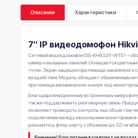
Описание
Характеристики
7" IP видеодомофон Hik
Сетевой видеодомофон DS-KH6320-WTE1 – обор
камер и вызывных панелей. Оснащается цветным
точек. Экран защищен при помощи закаленного 
воздействия. Модель обладает обновленным ин
при помощи механических кнопок под монитором
Благодаря внедренному встроенному микрофону 
также поддерживать разговорную связь. Предус
позволяет проводить контроль над объектом че
подключения между несколькими мониторами в о
разъем под флэш-карту с объемом до 32 гигабай
Внимание! Блок питания в комплект не входит.