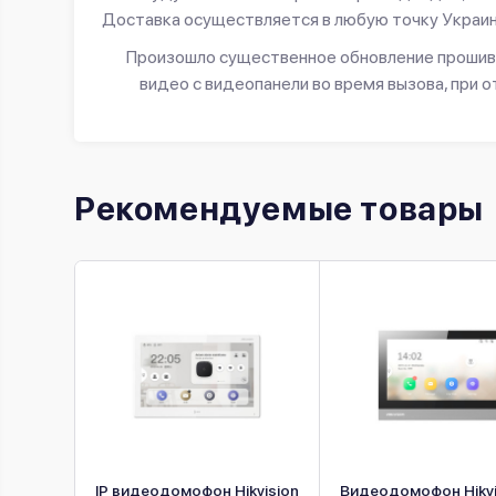
Доставка осуществляется в любую точку Украин
Произошло существенное обновление прошивк
видео с видеопанели во время вызова, при
Рекомендуемые товары
kvision
IP видеодомофон Hikvision
Видеодомофон Hikvi