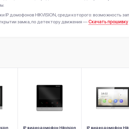
ы.
и IP домофонов HIKVISION, среди которого: возможность за
 открытии замка, по детектору движения —
Скачать прошивку
sion
IP видеодомофон Hikvision
IP видеодомофон Hik