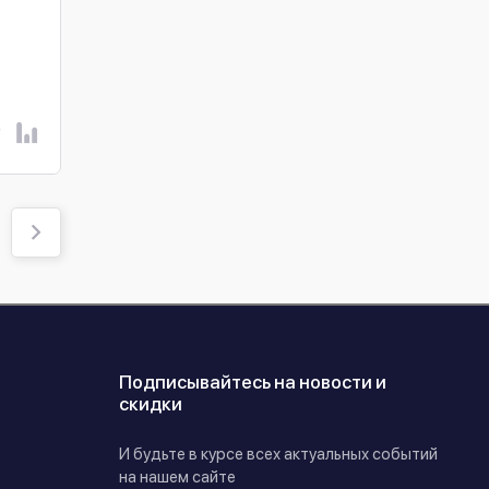
DS-KH6320-LE1/Black
DS-KH8350-WTE1
В наличии
В наличии
4 635 ₴
11 160 ₴
КУПИТЬ
КУПИТЬ
Подписывайтесь на новости и
скидки
И будьте в курсе всех актуальных событий
на нашем сайте