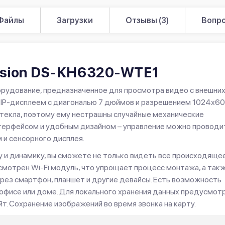
Файлы
Загрузки
Отзывы (3)
Вопро
vision DS-KH6320-WTE1
удование, предназначенное для просмотра видео с внешни
 IP-дисплеем с диагональю 7 дюймов и разрешением 1024х6
стекла, поэтому ему нестрашны случайные механические
терфейсом и удобным дизайном – управление можно проводи
 и сенсорного дисплея.
и динамику, вы сможете не только видеть все происходящее
мотрен Wi-Fi модуль, что упрощает процесс монтажа, а так
рез смартфон, планшет и другие девайсы. Есть возможность
фисе или доме. Для локального хранения данных предусмот
т. Сохранение изображений во время звонка на карту.