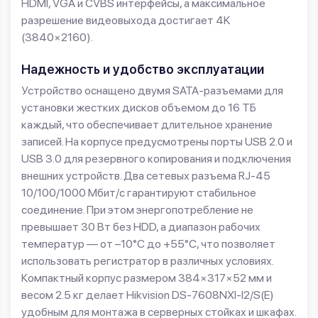
HDMI, VGA и CVBS интерфейсы, а максимальное
разрешение видеовыхода достигает 4K
(3840×2160).
Надежность и удобство эксплуатации
Устройство оснащено двумя SATA-разъемами для
установки жестких дисков объемом до 16 ТБ
каждый, что обеспечивает длительное хранение
записей. На корпусе предусмотрены порты USB 2.0 и
USB 3.0 для резервного копирования и подключения
внешних устройств. Два сетевых разъема RJ-45
10/100/1000 Мбит/с гарантируют стабильное
соединение. При этом энергопотребление не
превышает 30 Вт без HDD, а диапазон рабочих
температур — от –10°C до +55°C, что позволяет
использовать регистратор в различных условиях.
Компактный корпус размером 384×317×52 мм и
весом 2.5 кг делает Hikvision DS-7608NXI-I2/S(E)
удобным для монтажа в серверных стойках и шкафах.