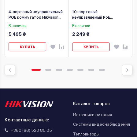
4-портовый неуправляемый
10-портовый
POE коммутатор Hikvision
неуправляемый PoE
DS-3T0506HP-E/HS
коммутатор Ewind EW-
В наличии
В наличии
S1910CF-AP
5 495 ₴
2 249 ₴
КУПИТЬ
КУПИТЬ
Каталог товаров
Источники питания
Контактные данные:
Системы видеонаблюдения
+380 (66) 520 80 05
Тепловизоры