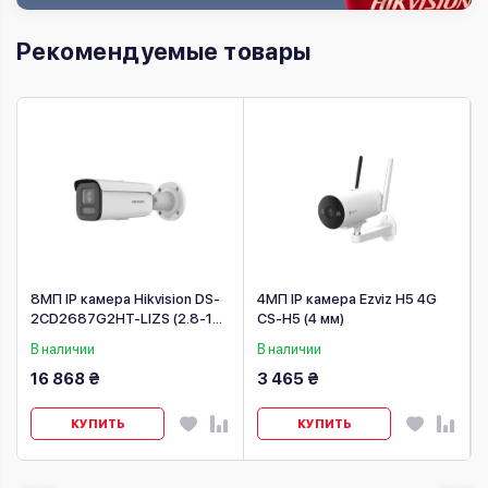
Рекомендуемые товары
8МП IP камера Hikvision DS-
4МП IP камера Ezviz H5 4G
я
2CD2687G2HT-LIZS (2.8-12
CS-H5 (4 мм)
мм)
В наличии
В наличии
16 868 ₴
3 465 ₴
КУПИТЬ
КУПИТЬ