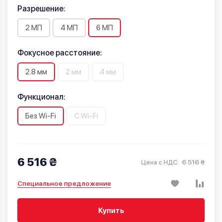
Разрешение:
2 МП
4 МП
6 МП
Фокусное расстояние:
2.8 мм
2 мм
4 мм
Функционал:
Без Wi-Fi
С Wi-Fi
6 516 ₴
6 516 ₴
Цена с НДС:
Специальное предложение
Купить