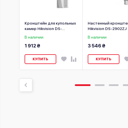
ейн для
Кронштейн для купольных
Настенный кронште
603ZJ
камер Hikvision DS-
Hikvision DS-2902ZJ
1473ZJ-155
В наличии
В наличии
1 912 ₴
3 546 ₴
КУПИТЬ
КУПИТЬ