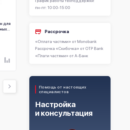
График работы техподдержки:
пн-пт: 10:00-15:00
н для
Коммутационный бокс
Кронштейн (Украина)
ных
Hikvision DS-1280ZJ-S
1275ZJ-S-SUS white
Рассрочка
черный
В наличии
В наличии
«Оплата частями» от Monobank
1 215 ₴
332 ₴
Рассрочка «Скибочка» от OTP Bank
«Плати частями» от А-Банк
КУПИТЬ
КУПИТЬ
Помощь от настоящих
специалистов
Настройка
и консультация