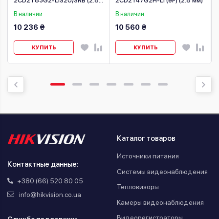
2CD2T83G2-LIS2U/SRB (2.8
2CD2T47G2H-LI (eF) (2.8 мм)
мм)
В наличии
В наличии
10 236 ₴
10 560 ₴
КУПИТЬ
КУПИТЬ
Каталог товаров
Источники питания
Контактные данные:
Системы видеонаблюдения
+380 (66) 520 80 05
Тепловизоры
info@hikvision.co.ua
Камеры видеонаблюдения
Видеорегистраторы