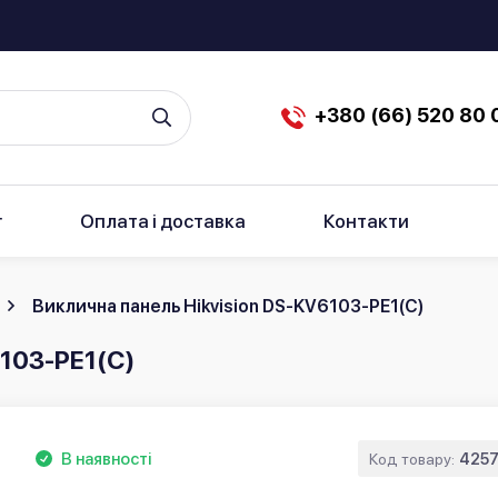
+380 (66) 520 80 
г
Оплата і доставка
Контакти
Виклична панель Hikvision DS-KV6103-PE1(С)
6103-PE1(С)
В наявності
Код товару:
425