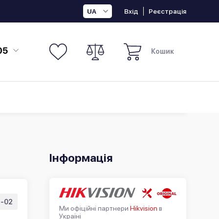
Вхід
Реєстрація
UA
05
Кошик
Інформація
7-02
Ми офіційні партнери
Hikvision
в
Україні