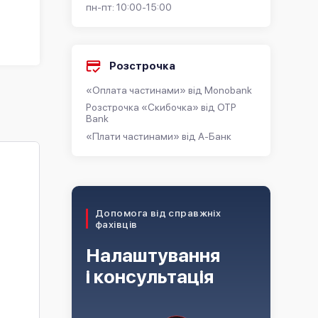
пн-пт: 10:00-15:00
Розстрочка
«Оплата частинами» від Monobank
Розстрочка «Скибочка» від OTP
Bank
«Плати частинами» від А-Банк
Допомога від справжніх
фахівців
Налаштування
і консультація
Модуль сенсорного
Модульна IP виклична
дисплея Hikvision DS-KD-
панель Hikvision DS-
TDM
KD8003-IME1