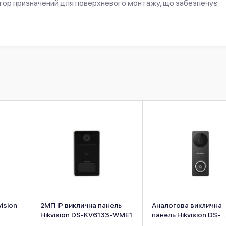
тор призначений для поверхневого монтажу, що забезпечує
ision
2МП IP виклична панель
Аналогова виклична
Hikvision DS-KV6133-WME1
панель Hikvision DS-
KB2422T-IM