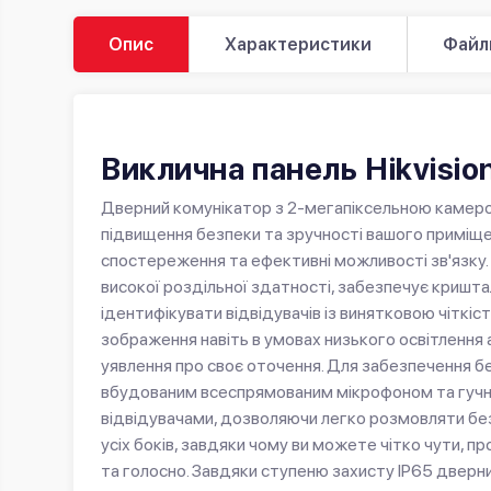
Опис
Характеристики
Файл
Виклична панель Hikvisi
Дверний комунікатор з 2-мегапіксельною камеро
підвищення безпеки та зручності вашого приміще
спостереження та ефективні можливості зв'язку
високої роздільної здатності, забезпечує кришт
ідентифікувати відвідувачів із винятковою чіткіс
зображення навіть в умовах низького освітлення 
уявлення про своє оточення. Для забезпечення б
вбудованим всеспрямованим мікрофоном та гучно
відвідувачами, дозволяючи легко розмовляти без 
усіх боків, завдяки чому ви можете чітко чути, п
та голосно. Завдяки ступеню захисту IP65 дверни