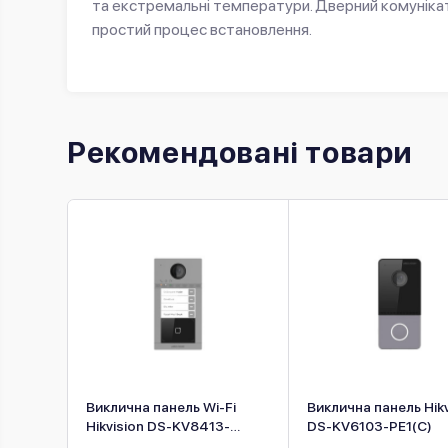
та екстремальні температури. Дверний комуніка
простий процес встановлення.
Рекомендовані товари
Виклична панель Wi-Fi
Виклична панель Hikv
3-E6
Hikvision DS-KV8413-
DS-KV6103-PE1(С)
WME1(C)/Flush/Europe BV