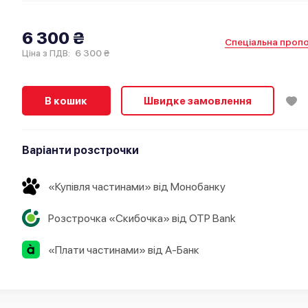
6 300 ₴
Спеціальна пропо
6 300 ₴
Ціна з ПДВ:
В кошик
Швидке замовлення
Варіанти розстрочки
«Купівля частинами» від Монобанку
Розстрочка «Скибочка» від OTP Bank
«Плати частинами» від А-Банк