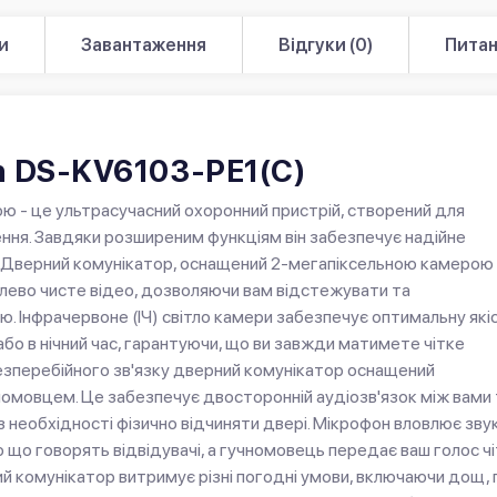
и
Завантаження
Відгуки (0)
Питан
on DS-KV6103-PE1(С)
ю - це ультрасучасний охоронний пристрій, створений для
ння. Завдяки розширеним функціям він забезпечує надійне
. Дверний комунікатор, оснащений 2-мегапіксельною камерою
алево чисте відео, дозволяючи вам відстежувати та
тю. Інфрачервоне (ІЧ) світло камери забезпечує оптимальну які
або в нічний час, гарантуючи, що ви завжди матимете чітке
езперебійного зв'язку дверний комунікатор оснащений
мовцем. Це забезпечує двосторонній аудіозв'язок між вами 
необхідності фізично відчиняти двері. Мікрофон вловлює звук
ро що говорять відвідувачі, а гучномовець передає ваш голос ч
й комунікатор витримує різні погодні умови, включаючи дощ, 