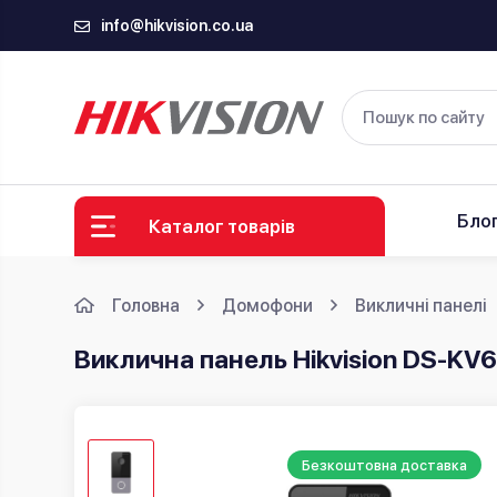
info@hikvision.co.ua
Бло
Каталог товарів
Головна
Домофони
Викличні панелі
Виклична панель Hikvision DS-KV
Безкоштовна доставка