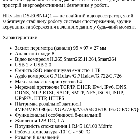
пристрій енергоефективним і безпечним у роботі.
Hikvision DS-E08NI-Q1 — це надійний відеореєстратор, який
забезпечує стабільну роботу системи спостереження, зручне
керування та збереження важливих даних у будь-який момент.
Характеристики
Захист периметра (канали)
95 × 97 × 27 мм
Аналогові входи
8
Відео компресія
H.265,Smart265,H.264,Smart264
USB
2 × USB 2.0
Ємність
SSD-накопичувач ємністю 1 ТБ
Аудіо компресія
G.711ulaw/G.711alaw/G.722/G.726
Макс. кількість користувачів
64
Мережеві протоколи
TCP/IP, DHCP, IPv4, IPv6, DNS,
DDNS, NTP, RTSP, SADP, SMTP, NFS, iSCSI, ISUP,
UPnP™, HTTP, HTTPS
Підтримка роздільної здатності
4MP/3MP/1080p/UXGA/720p/VGA/4CIF/DCIF/2CIF/CIF/Q
Функціональні особливості
8-канальний
Живлення
12В DC, 1 A
Потужність споживання
1 RJ45 10/100 Мбіт/с
Робоча температура
-10 °C - +50 °C
Розміри
8-канальний