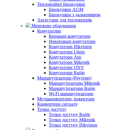
Тепловізійні бінокуляри
Бінокуляри AGM
Бінокуляри з дальноміром
Аксесуари для тепловізорів
Мережеве обладнання
Комутатори
Керовані комутатори
Некеровані комутатори
Комутатори Hikvision
Комутатори Utepo
Комутатори Atis
Комутатори Mikrotik
Комутатори ONV
Комутатори Ruijie
Маршрутизатори (Роутери)
Маршрутизатори Mikrotik
Маршрутизатори Ruijie
Wi-Fi маршрутизатори
Медіаконвертори, інжектори
Конвертери сигналу
Точки доступу
Точки доступу Ruijie
Точки доступу Mikrotik
Точки доступу Hikvision