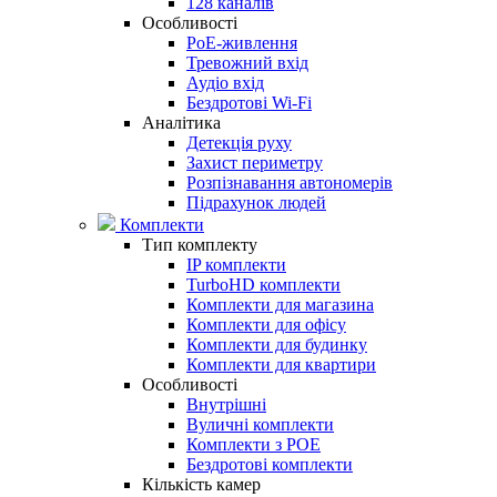
128 каналів
Особливості
PoE-живлення
Тревожний вхід
Аудіо вхід
Бездротові Wi-Fi
Аналітика
Детекція руху
Захист периметру
Розпізнавання автономерів
Підрахунок людей
Комплекти
Тип комплекту
IP комплекти
TurboHD комплекти
Комплекти для магазина
Комплекти для офісу
Комплекти для будинку
Комплекти для квартири
Особливості
Внутрішні
Вуличні комплекти
Комплекти з POE
Бездротові комплекти
Кількість камер