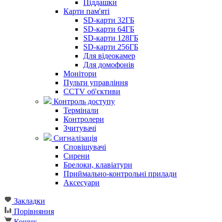
Піддашки
Карти пам'яті
SD-карти 32ГБ
SD-карти 64ГБ
SD-карти 128ГБ
SD-карти 256ГБ
Для відеокамер
Для домофонів
Монітори
Пульти управління
CCTV об'єктиви
Контроль доступу
Термінали
Контролери
Зчитувачі
Сигналізація
Сповіщувачі
Сирени
Брелоки, клавіатури
Приймально-контрольні прилади
Аксесуари
Закладки
Порівняння
Кошик