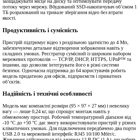
заощаджувати місце на диску та оптимізувати передачу
потоку через мережу. Вбудований SSD-накопичувач об’ємом 1
ТБ розрахований на тривале зберігання відео без втрати
якості.
Продуктивність і сумісність
Пристрій підтримує відео з роздільною здатністю до 4 Мп,
забезпечуючи детальне відтворення зображення навіть у
складних умовах. Реєстратор сумісний із широким набором
мережевих протоколів — TCP/IP, DHCP, HTTPS, UPnP™ та
іншими, що дозволяє інтегрувати його в різні системи
безпеки. Одночасна підтримка до 64 користувачів робить
модель придатною для офісів, підприємств і приватних
об’єктів.
Надійність і технічні особливості
Модель має компактні розміри (95 × 97 × 27 мм) і невелику
вагу — лише 0,24 кг, що спрощує монтаж навіть у
обмеженому просторі. Робочий температурний діапазон від
-10 °C до +50 °C дає змогу використовувати пристрій у різних
кліматичних умовах. Для підключення передбачено два порти
USB 2.0 та мережевий інтерфейс RJ45 10/100 Мбіт/с.
Живлення здійснюється від джерела 12 В DC (1 A), що робить