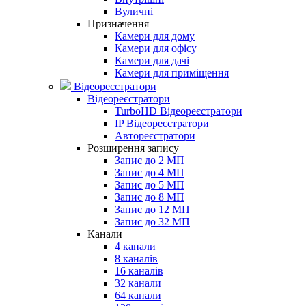
Вуличні
Призначення
Камери для дому
Камери для офісу
Камери для дачі
Камери для приміщення
Відеореєстратори
Відеореєстратори
TurboHD Відеореєстратори
IP Відеореєстратори
Автореєстратори
Розширення запису
Запис до 2 МП
Запис до 4 МП
Запис до 5 МП
Запис до 8 МП
Запис до 12 МП
Запис до 32 МП
Канали
4 канали
8 каналів
16 каналів
32 канали
64 канали