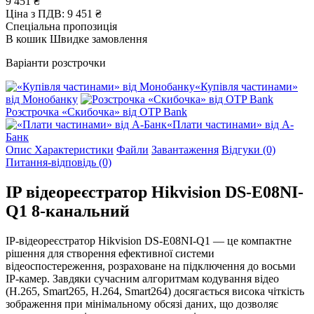
9 451 ₴
Ціна з ПДВ:
9 451 ₴
Спеціальна пропозиція
В кошик
Швидке замовлення
Варіанти розстрочки
«Купівля частинами»
від Монобанку
Розстрочка «Скибочка» від OTP Bank
«Плати частинами» від А-
Банк
Опис
Характеристики
Файли
Завантаження
Відгуки (0)
Питання-відповідь (0)
IP відеореєстратор Hikvision DS-E08NI-
Q1 8-канальний
IP-відеореєстратор Hikvision DS-E08NI-Q1 — це компактне
рішення для створення ефективної системи
відеоспостереження, розраховане на підключення до восьми
IP-камер. Завдяки сучасним алгоритмам кодування відео
(H.265, Smart265, H.264, Smart264) досягається висока чіткість
зображення при мінімальному обсязі даних, що дозволяє