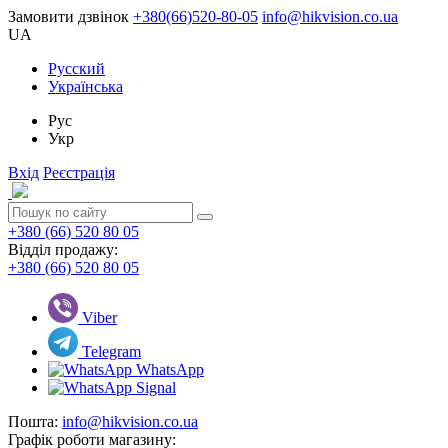
Замовити дзвінок
+380(66)520-80-05
info@hikvision.co.ua
UA
Русский
Українська
Рус
Укр
Вхід
Реєстрація
+380 (66) 520 80 05
Відділ продажу:
+380 (66) 520 80 05
Viber
Telegram
WhatsApp
Signal
Пошта:
info@hikvision.co.ua
Графік роботи магазину: