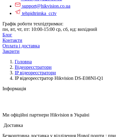
support@hikvision.co.ua
tehpidtrimka_cctv
Графік роботи техпідтримки:
пн, вт, чт, пт: 10:00-15:00
ср, сб, нд: вихідний
Блог
Контакти
Оплата і доставка
Закрити
Головна
Відеореєстратори
IP відеореєстратори
IP відеореєстратор Hikvision DS-E08NI-Q1
Інформація
Ми офіційні партнери
Hikvision
в Україні
Доставка
Безкоштовна доставка у відділення Нової пошти : при