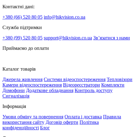
Контактні дані:
+380 (66) 520 80 05
info@hikvision.co.ua
Служба підтримки
+380 (99) 520 80 05
support@hikvision.co.ua
Зв’язатися з нами
Приймаємо до оплати
Каталог товарів
Джерела живлення
Системи відеоспостереження
Тепловізори
Камери відеоспостереження
Відеореєстратори
Комплекти
Домофони
Додаткове обладнання
Контроль доступу
Сигналізація
Інформація
Умови обміну та повернення
Оплата і доставка
Правила
використання сайту
Договір оферти
Політика
конфіденційності
Блог