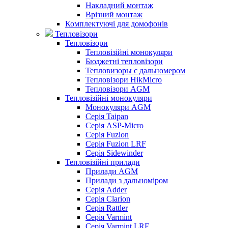
Накладний монтаж
Врізний монтаж
Комплектуючі для домофонів
Тепловізори
Тепловізори
Тепловізійні монокуляри
Бюджетні тепловізори
Тепловизоры с дальномером
Тепловізори HikMicro
Тепловізори AGM
Тепловізійні монокуляри
Монокуляри AGM
Серія Taipan
Серія ASP-Micro
Серія Fuzion
Серія Fuzion LRF
Серія Sidewinder
Тепловізійні прилади
Прилади AGM
Прилади з дальноміром
Серія Adder
Серія Clarion
Серія Rattler
Серія Varmint
Серія Varmint LRF