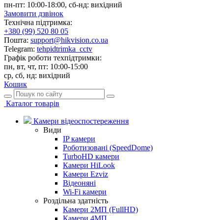
пн-пт: 10:00-18:00, сб-нд: вихідний
Замовити дзвінок
Технічна підтримка:
+380 (99) 520 80 05
Пошта:
support@hikvision.co.ua
Telegram:
tehpidtrimka_cctv
Графік роботи техпідтримки:
пн, вт, чт, пт: 10:00-15:00
ср, сб, нд: вихідний
Кошик
Каталог товарів
Камери відеоспостереження
Види
IP камери
Роботизовані (SpeedDome)
TurboHD камери
Камери HiLook
Камери Ezviz
Відеоняні
Wi-Fi камери
Роздільна здатність
Камери 2МП (FullHD)
Камери 4МП