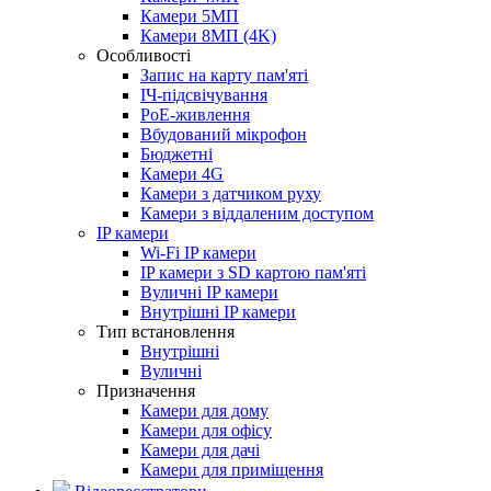
Камери 5МП
Камери 8МП (4K)
Особливості
Запис на карту пам'яті
ІЧ-підсвічування
PoE-живлення
Вбудований мікрофон
Бюджетні
Камери 4G
Камери з датчиком руху
Камери з віддаленим доступом
IP камери
Wi-Fi IP камери
IP камери з SD картою пам'яті
Вуличні IP камери
Внутрішні IP камери
Тип встановлення
Внутрішні
Вуличні
Призначення
Камери для дому
Камери для офісу
Камери для дачі
Камери для приміщення