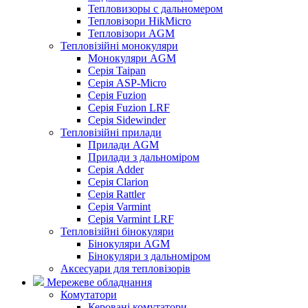
Тепловизоры с дальномером
Тепловізори HikMicro
Тепловізори AGM
Тепловізійні монокуляри
Монокуляри AGM
Серія Taipan
Серія ASP-Micro
Серія Fuzion
Серія Fuzion LRF
Серія Sidewinder
Тепловізійні прилади
Прилади AGM
Прилади з дальноміром
Серія Adder
Серія Clarion
Серія Rattler
Серія Varmint
Серія Varmint LRF
Тепловізійні бінокуляри
Бінокуляри AGM
Бінокуляри з дальноміром
Аксесуари для тепловізорів
Мережеве обладнання
Комутатори
Керовані комутатори