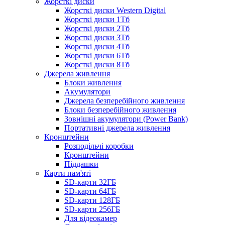
Жорсткі диски
Жорсткі диски Western Digital
Жорсткі диски 1Тб
Жорсткі диски 2Тб
Жорсткі диски 3Тб
Жорсткі диски 4Тб
Жорсткі диски 6Тб
Жорсткі диски 8Тб
Джерела живлення
Блоки живлення
Акумулятори
Джерела безперебійного живлення
Блоки безперебійного живлення
Зовнішні акумулятори (Power Bank)
Портативні джерела живлення
Кронштейни
Розподільчі коробки
Кронштейни
Піддашки
Карти пам'яті
SD-карти 32ГБ
SD-карти 64ГБ
SD-карти 128ГБ
SD-карти 256ГБ
Для відеокамер