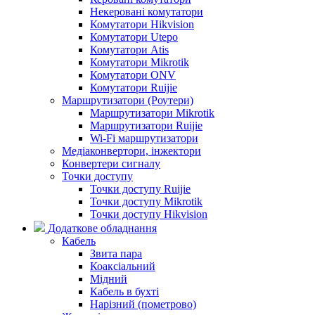
Некеровані комутатори
Комутатори Hikvision
Комутатори Utepo
Комутатори Atis
Комутатори Mikrotik
Комутатори ONV
Комутатори Ruijie
Маршрутизатори (Роутери)
Маршрутизатори Mikrotik
Маршрутизатори Ruijie
Wi-Fi маршрутизатори
Медіаконвертори, інжектори
Конвертери сигналу
Точки доступу
Точки доступу Ruijie
Точки доступу Mikrotik
Точки доступу Hikvision
Додаткове обладнання
Кабель
Звита пара
Коаксіальний
Мідний
Кабель в бухті
Нарізний (пометрово)