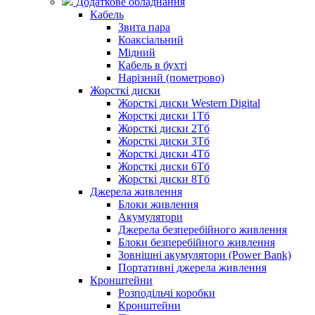
Додаткове обладнання
Кабель
Звита пара
Коаксіальний
Мідний
Кабель в бухті
Нарізний (пометрово)
Жорсткі диски
Жорсткі диски Western Digital
Жорсткі диски 1Тб
Жорсткі диски 2Тб
Жорсткі диски 3Тб
Жорсткі диски 4Тб
Жорсткі диски 6Тб
Жорсткі диски 8Тб
Джерела живлення
Блоки живлення
Акумулятори
Джерела безперебійного живлення
Блоки безперебійного живлення
Зовнішні акумулятори (Power Bank)
Портативні джерела живлення
Кронштейни
Розподільчі коробки
Кронштейни