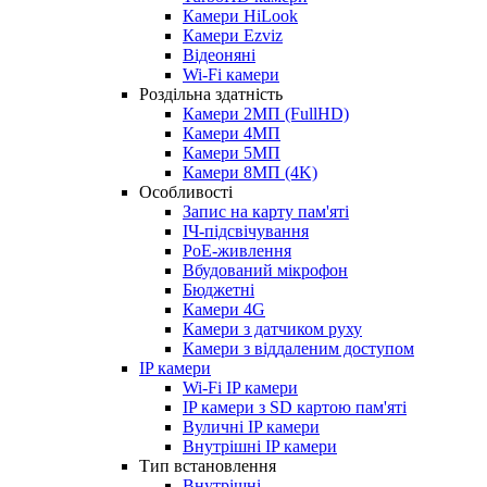
Камери HiLook
Камери Ezviz
Відеоняні
Wi-Fi камери
Роздільна здатність
Камери 2МП (FullHD)
Камери 4МП
Камери 5МП
Камери 8МП (4K)
Особливості
Запис на карту пам'яті
ІЧ-підсвічування
PoE-живлення
Вбудований мікрофон
Бюджетні
Камери 4G
Камери з датчиком руху
Камери з віддаленим доступом
IP камери
Wi-Fi IP камери
IP камери з SD картою пам'яті
Вуличні IP камери
Внутрішні IP камери
Тип встановлення
Внутрішні