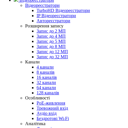
Відеореєстратори
Відеореєстратори
TurboHD Відеореєстратори
IP Відеореєстратори
Автореєстратори
Розширення запису
Запис до 2 МП
Запис до 4 МП
Запис до 5 МП
Запис до 8 МП
Запис до 12 МП
Запис до 32 МП
Канали
4 канали
8 каналів
16 каналів
32 канали
64 канали
128 каналів
Особливості
PoE-живлення
Тревожний вхід
Аудіо вхід
Бездротові Wi-Fi
Аналітика