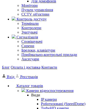
Для домофонів
Монітори
Пульти управління
CCTV об'єктиви
Контроль доступу
Термінали
Контролери
Зчитувачі
Сигналізація
Сповіщувачі
Сирени
Брелоки, клавіатури
Приймально-контрольні прилади
Аксесуари
Блог
Оплата і доставка
Контакти
Вхід
Реєстрація
Каталог товарів
Камери відеоспостереження
Види
IP камери
Роботизовані (SpeedDome)
TurboHD камери