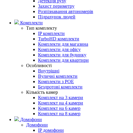
Детекція руху
Захист периметру
Розпізнавання автономерів
Підрахунок людей
Комплекти
Тип комплекту
IP комплекти
TurboHD комплекти
Комплекти для магазина
Комплекти для офісу
Комплекти для будинку
Комплекти для квартири
Особливості
Внутрішні
Вуличні комплекти
Комплекти з POE
Бездротові комплекти
Кількість камер
Комплект на 3 камери
Комплект на 4 камери
Комплект на 6 камер
Комплект на 8 камер
Домофони
Домофони
IP домофони