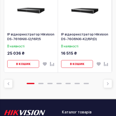
n
IP відеореєстратор Hikvision
IP відеореєстратор Hikvision
DS-7616NXI-I2/16P/S
DS-7608NXI-K2/8P(D)
В наявності
В наявності
25 036 ₴
16 515 ₴
В КОШИК
В КОШИК
Каталог товарів