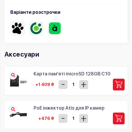
Варіанти розстрочки
Аксесуари
Карта пам'яті microSD 128GB C10
-
+
+1 409 ₴
PoE інжектор Atis для IP камер
-
+
+476 ₴