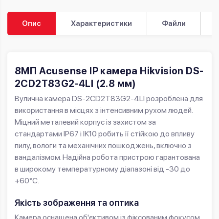
Опис
Характеристики
Файли
8МП Acusense IP камера Hikvision DS-
2CD2T83G2-4LI (2.8 мм)
Вулична камера DS-2CD2T83G2-4LI розроблена для
використання в місцях з інтенсивним рухом людей.
Міцний металевий корпус із захистом за
стандартами IP67 і IK10 робить її стійкою до впливу
пилу, вологи та механічних пошкоджень, включно з
вандалізмом. Надійна робота пристрою гарантована
в широкому температурному діапазоні від -30 до
+60°C.
Якість зображення та оптика
Камера оснащена об'єктивом із фіксованим фокусом