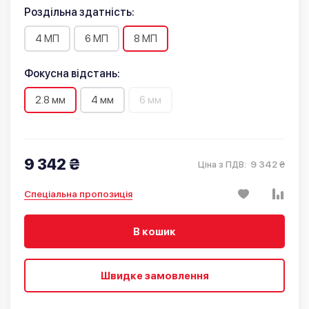
Роздільна здатність:
4 МП
6 МП
8 МП
Фокусна відстань:
2.8 мм
4 мм
6 мм
9 342 ₴
9 342 ₴
Ціна з ПДВ:
Спеціальна пропозиція
В кошик
Швидке замовлення