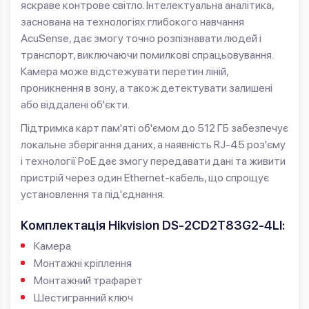
яскраве контрове світло. Інтелектуальна аналітика,
заснована на технологіях глибокого навчання
AcuSense, дає змогу точно розпізнавати людей і
транспорт, виключаючи помилкові спрацьовування.
Камера може відстежувати перетин ліній,
проникнення в зону, а також детектувати залишені
або віддалені об'єкти.
Підтримка карт пам'яті об'ємом до 512 ГБ забезпечує
локальне зберігання даних, а наявність RJ-45 роз'єму
і технології PoE дає змогу передавати дані та живити
пристрій через один Ethernet-кабель, що спрощує
установлення та під'єднання.
Комплектація Hikvision DS-2CD2T83G2-4LI:
Камера
Монтажні кріплення
Монтажний трафарет
Шестигранний ключ