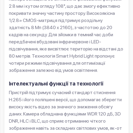
2.8 мм і кутом огляду 108°, що дає змогу ефективно
покривати значну частину простору. Високоякісна
1/2.8» CMOS-матриця підтримує роздільну
здатність 8 Мп (3840 х 2160), з частотою до 20
кадрів на секунду. Для зйомки в темний час доби
передбачені вбудовані інфрачервоне і LED-
підсвічування, яке висвітлює територію на відстані до
80 метрів. Технологія Smart Hybrid Light пропонує
чотири режими підсвічування для оптимізації
зображення залежно від умов освітлення.
Інтелектуальні функції та технології
Пристрій підтримує сучасний стандарт стиснення
H.265 і його поліпшені версії, що допомагає зберегти
високу якість відео за значного зниження обсягу
даних. Камера обладнана функціями WDR 120 дБ, 3D
DNR, HLC і BLC, що сприяє отриманню чіткого
зображення навіть за складних світлових умов, як-от