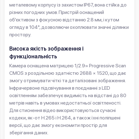
металевому корпусу із захистом IP67, вона стійка до
різних погодних умов. Пристрій оснащений
об'єктивом з фокусною відстанню 2.8 мм, і кутом
огляду в 104°, дозволяючи охоплювати значні ділянки
простору.
Висока якість зображення і
функціональність
Камера оснащена матрицею 1/2.9» Progressive Scan
CMOS з роздільною здатністю 2688 × 1520, що дає
змогу отримувати чіткі та деталізовані зображення.
Інфрачервоне підсвічування в поєднанні з LED
освітленням забезпечує видимість на відстані до 80
метрів навіть в умовах недостатньої освітленості.
Для стиснення відео використовуються сучасні
кодеки, як-от H.265 і H.264, а також їхні поліпшені
версії, що дає змогу економити простір для
зберігання даних.