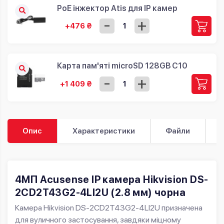
PoE інжектор Atis для IP камер
-
+
+476 ₴
Карта пам'яті microSD 128GB C10
-
+
+1 409 ₴
Опис
Характеристики
Файли
4МП Acusense IP камера Hikvision DS-
2CD2T43G2-4LI2U (2.8 мм) чорна
Камера Hikvision DS-2CD2T43G2-4LI2U призначена
для вуличного застосування, завдяки міцному