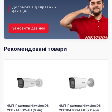
Допомога від справжніх
фахівців
Замовити дзвінок
Рекомендовані товари
4МП IP камера Hikvision DS-
4МП IP камера Hikvision DS-
2CD2T43G2-4LI (6 мм)
2CD1047G3-LIUF (2.8 мм)