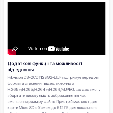
Додаткові функції та можливості
під'єднання
Hikvision DS-2CD1123G2-LIUF підтримує передові
формати стиснення відео, включно з
H.265+/H.265/H.264+/H.264/MJPEG, що дає змогу
зберігати високу якість зображення під час
зменшення розміру файлів. Пристрій має слот для
карти Micro SD об'ємом до 512 ГБ для локального