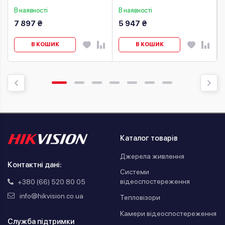
В наявності
В наявності
7 897 ₴
5 947 ₴
В КОШИК
В КОШИК
Каталог товарів
Джерела живлення
Контактні дані:
Системи
відеоспостереження
+380 (66) 520 80 05
info@hikvision.co.ua
Тепловізори
Камери відеоспостереження
Служба підтримки