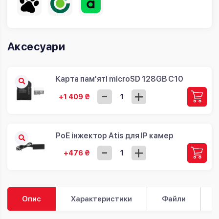
Аксесуари
Карта пам'яті microSD 128GB C10
-
+
+1 409 ₴
PoE інжектор Atis для IP камер
-
+
+476 ₴
Опис
Характеристики
Файли