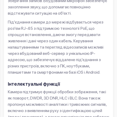
зберігання записів. Вбудований мікрофон забезпечує
захоплення звуку, що допомагає повноцінно
відстежувати ситуацію на об'єкті.
Під'єднання камери до мережі відбувається через
роз'єм RJ-45 з підтримкою технології PoE, що
спрощує встановлення, даючи змогу передавати
живлення і дані через один кабель. Керування
налаштуваннями та перегляд відеозаписів можливі
через вбудований веб-сервер з унікальною IP-
адресою, що забезпечує віддалене під'єднання з
різних пристроїв, включно з ПК, ноутбуками,
планшетами та смартфонами на базі iOS і Android.
Інтелектуальні функції
Камера підтримує функції обробки зображення, такі
як поворот, DWDR, 3D DNR, HLC і BLC. Вона також
пропонує можливості аналітики і тривожних сигналів,
включно з виявленням руху з ідентифікацією цілей
(люди і транспорт), а також сигналізацію про саботаж