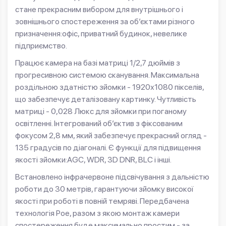
стане прекрасним вибором для внутрішнього і
зовнішнього спостереження за об’єктами різного
призначення:офіс, приватний будинок, невелике
підприємство.
Працює камера на базі матриці 1/2,7 дюймів з
прогресивною системою сканування. Максимальна
роздільною здатністю зйомки - 1920х1080 пікселів,
що забезпечує деталізовану картинку. Чутливість
матриці - 0,028 Люкс для зйомки при поганому
освітленні. Інтегрований об’єктив з фіксованим
фокусом 2,8 мм, який забезпечує прекрасний огляд -
135 градусів по діагоналі. Є функції для підвищення
якості зйомки:AGC, WDR, 3D DNR, BLC і інші.
Встановлено інфрачервоне підсвічування з дальністю
роботи до 30 метрів, гарантуючи зйомку високої
якості при роботі в повній темряві. Передбачена
технологія Рое, разом з якою монтаж камери
спостереження буде максимально простим - за