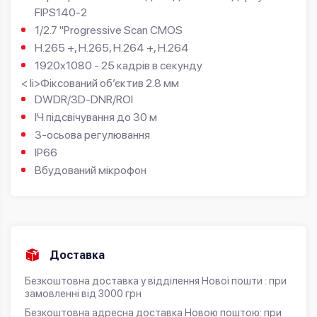
FIPS140-2
1/2.7 "Progressive Scan CMOS
H.265 +, H.265, H.264 +, H.264
1920х1080 - 25 кадрів в секунду
< li>Фіксований об’єктив 2.8 мм
DWDR/3D-DNR/ROI
ІЧ підсвічування до 30 м
3-осьова регулювання
IP66
Вбудований мікрофон
Доставка
Безкоштовна доставка у відділення Нової пошти : при
замовленні від 3000 грн
Безкоштовна адресна доставка Новою поштою: при