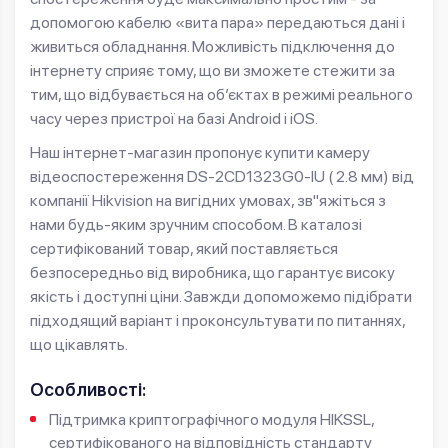
допомогою кабелю «вита пара» передаються дані і
живиться обладнання. Можливість підключення до
інтернету сприяє тому, що ви зможете стежити за
тим, що відбувається на об’єктах в режимі реального
часу через пристрої на базі Android і iOS.
Наш інтернет-магазин пропонує купити камеру
відеоспостереження DS-2CD1323G0-IU ( 2.8 мм) від
компанії Hikvision на вигідних умовах, зв"яжіться з
нами будь-яким зручним способом. В каталозі
сертифікований товар, який поставляється
безпосередньо від виробника, що гарантує високу
якість і доступні ціни. Завжди допоможемо підібрати
підходящий варіант і проконсультувати по питаннях,
що цікавлять.
Особливості:
Підтримка криптографічного модуля HIKSSL,
сертифікованого на відповідність стандарту