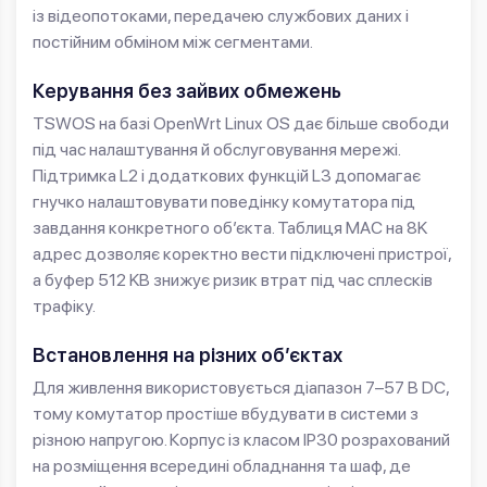
із відеопотоками, передачею службових даних і
постійним обміном між сегментами.
Керування без зайвих обмежень
TSWOS на базі OpenWrt Linux OS дає більше свободи
під час налаштування й обслуговування мережі.
Підтримка L2 і додаткових функцій L3 допомагає
гнучко налаштовувати поведінку комутатора під
завдання конкретного об’єкта. Таблиця MAC на 8K
адрес дозволяє коректно вести підключені пристрої,
а буфер 512 KB знижує ризик втрат під час сплесків
трафіку.
Встановлення на різних об’єктах
Для живлення використовується діапазон 7–57 В DC,
тому комутатор простіше вбудувати в системи з
різною напругою. Корпус із класом IP30 розрахований
на розміщення всередині обладнання та шаф, де