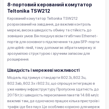
8-портовий керований комутатор
Teltonika TSW212
Керований комутатор Teltonika TSW212
розрахований на завдання, де важливі контроль
мережі, висока швидкість обміну та стійкість до
зовнішніх умов. Він поєднує вісім гігабітних Ethernet-
портів для основного підключення та два SFP-порти
для uplink-ліній, тому допомагає зібрати мережу зі
зрозумілою структурою і зручним запасом для
розширення.
Швидкість і мережеві можливості
Модель підтримує стандарти 802.3i, 802.3u,
802.3ab, 802.3x і 802.3z, що спрощує інтеграцію в
уже наявну інфраструктуру. Пропускна здатність до
20 Гбіт/с і швидкість пересилання пакетів 14.88 мп/с
важливі там, де одночасно працює кілька пристроїв і
трафік іде без пауз. Це особливо корисно для мереж