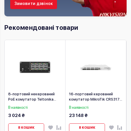
Замовити дзвінок
Рекомендовані товари
8-портовий некерований
16-портовий керований
PoE комутатор Teltonika
комутатор MikroTik CRS317-
-
TSW040
1G-16S+RM
В наявності
В наявності
3 024 ₴
23 148 ₴
В КОШИК
В КОШИК