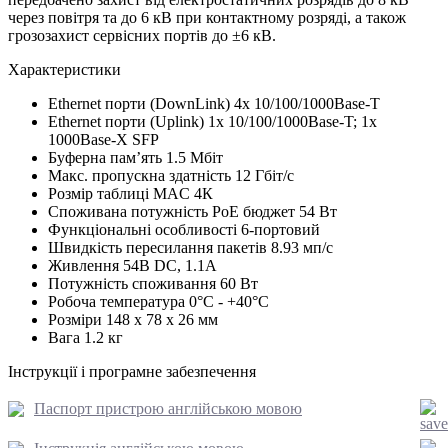
через повітря та до 6 кВ при контактному розряді, а також
грозозахист сервісних портів до ±6 кВ.
Характеристики
Ethernet порти (DownLink)
4x 10/100/1000Base-T
Ethernet порти (Uplink)
1x 10/100/1000Base-T; 1х
1000Base-X SFP
Буферна пам’ять
1.5 Мбіт
Макс. пропускна здатність
12 Гбіт/с
Розмір таблиці MAC
4К
Споживана потужність PoE
бюджет 54 Вт
Функціональні особливості
6-портовий
Швидкість пересилання пакетів
8.93 мп/с
Живлення
54В DC, 1.1A
Потужність споживання
60 Вт
Робоча температура
0°C - +40°C
Розміри
148 x 78 x 26 мм
Вага
1.2 кг
Інструкції і програмне забезпечення
Паспорт пристрою англійською мовою