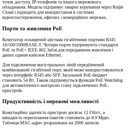
точок доступу, IP-телефонів та іншого мережевого
обладнання. Модель підтримує хмарне керування через Ruijie
Cloud і підходить для використання в системах
відеоспостереження, офісних і комерційних мережах.
Порти та живлення PoE
Комутатор оснащений шістьма гігабітними портами RJ45
10/100/1000BASE-T. Чотири порти підтримують стандарти
PoE та PoE+ IEEE 802.3af/at для передавання живлення і
даних одним кабелем Ethernet.
Для підключення магістральних ліній передбачений
комбінований гігабітний порт, який може використовуватися
через інтерфейс RJ45 або SFP. Загальний PoE-бюджет
становить 54 Вт. Також підтримується функція PoE Watchdog
для автоматичного контролю стану підключених PoE-
пристроїв.
Продуктивність і мережеві можливості
Комутаційна здатність пристрою досягає 12 Гбіт/с, а
швидкість пересилання пакетів становить до 8.9 Mpps.
Таблиця MAC-адрес розрахована на 2000 записів.