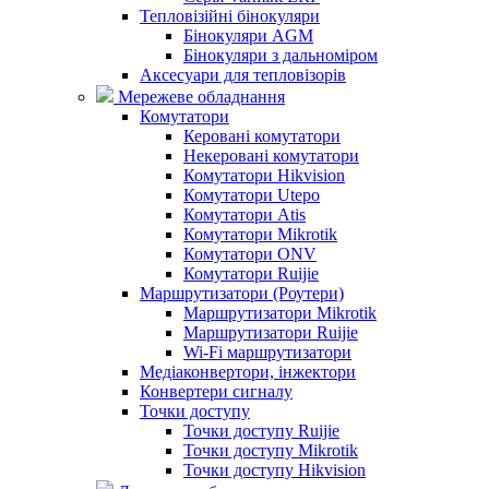
Тепловізійні бінокуляри
Бінокуляри AGM
Бінокуляри з дальноміром
Аксесуари для тепловізорів
Мережеве обладнання
Комутатори
Керовані комутатори
Некеровані комутатори
Комутатори Hikvision
Комутатори Utepo
Комутатори Atis
Комутатори Mikrotik
Комутатори ONV
Комутатори Ruijie
Маршрутизатори (Роутери)
Маршрутизатори Mikrotik
Маршрутизатори Ruijie
Wi-Fi маршрутизатори
Медіаконвертори, інжектори
Конвертери сигналу
Точки доступу
Точки доступу Ruijie
Точки доступу Mikrotik
Точки доступу Hikvision