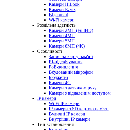
Камери HiLook
Камери Ezviz
Відеоняні
Wi-Fi камери
Роздільна здатність
Камери 2МП (FullHD)
Камери 4МП
Камери 5МП
Камери 8МП (4K)
Особливості
Запис на карту пам'яті
ІЧ-підсвічування
PoE-живлення
Вбудований мікрофон
Бюджетні
Камери 4G
Камери з датчиком руху
Камери з віддаленим доступом
IP камери
Wi-Fi IP камери
IP камери з SD картою пам'яті
Вуличні IP камери
Внутрішні IP камери
Тип встановлення
Внутрішні