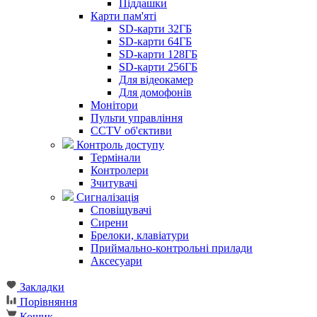
Піддашки
Карти пам'яті
SD-карти 32ГБ
SD-карти 64ГБ
SD-карти 128ГБ
SD-карти 256ГБ
Для відеокамер
Для домофонів
Монітори
Пульти управління
CCTV об'єктиви
Контроль доступу
Термінали
Контролери
Зчитувачі
Сигналізація
Сповіщувачі
Сирени
Брелоки, клавіатури
Приймально-контрольні прилади
Аксесуари
Закладки
Порівняння
Кошик