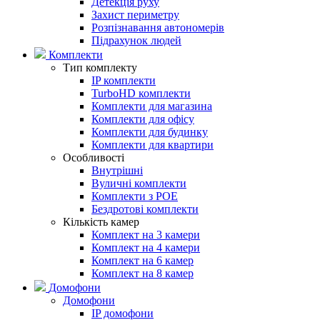
Детекція руху
Захист периметру
Розпізнавання автономерів
Підрахунок людей
Комплекти
Тип комплекту
IP комплекти
TurboHD комплекти
Комплекти для магазина
Комплекти для офісу
Комплекти для будинку
Комплекти для квартири
Особливості
Внутрішні
Вуличні комплекти
Комплекти з POE
Бездротові комплекти
Кількість камер
Комплект на 3 камери
Комплект на 4 камери
Комплект на 6 камер
Комплект на 8 камер
Домофони
Домофони
IP домофони