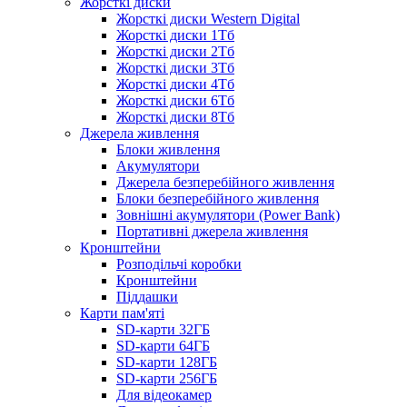
Жорсткі диски
Жорсткі диски Western Digital
Жорсткі диски 1Тб
Жорсткі диски 2Тб
Жорсткі диски 3Тб
Жорсткі диски 4Тб
Жорсткі диски 6Тб
Жорсткі диски 8Тб
Джерела живлення
Блоки живлення
Акумулятори
Джерела безперебійного живлення
Блоки безперебійного живлення
Зовнішні акумулятори (Power Bank)
Портативні джерела живлення
Кронштейни
Розподільчі коробки
Кронштейни
Піддашки
Карти пам'яті
SD-карти 32ГБ
SD-карти 64ГБ
SD-карти 128ГБ
SD-карти 256ГБ
Для відеокамер