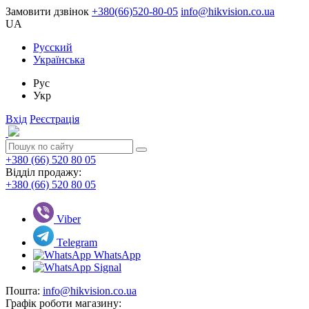
Замовити дзвінок
+380(66)520-80-05
info@hikvision.co.ua
UA
Русский
Українська
Рус
Укр
Вхід
Реєстрація
+380 (66) 520 80 05
Відділ продажу:
+380 (66) 520 80 05
Viber
Telegram
WhatsApp
Signal
Пошта:
info@hikvision.co.ua
Графік роботи магазину: