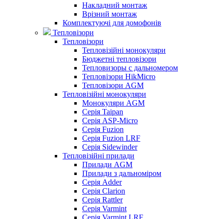
Накладний монтаж
Врізний монтаж
Комплектуючі для домофонів
Тепловізори
Тепловізори
Тепловізійні монокуляри
Бюджетні тепловізори
Тепловизоры с дальномером
Тепловізори HikMicro
Тепловізори AGM
Тепловізійні монокуляри
Монокуляри AGM
Серія Taipan
Серія ASP-Micro
Серія Fuzion
Серія Fuzion LRF
Серія Sidewinder
Тепловізійні прилади
Прилади AGM
Прилади з дальноміром
Серія Adder
Серія Clarion
Серія Rattler
Серія Varmint
Серія Varmint LRF