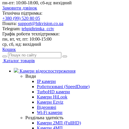
пн-пт: 10:00-18:00, сб-нд: вихідний
Замовити дзвінок
Технічна підтримка:
+380 (99) 520 80 05
Пошта:
support@hikvision.co.ua
Telegram:
tehpidtrimka_cctv
Графік роботи техпідтримки:
пн, вт, чт, пт: 10:00-15:00
ср, сб, нд: вихідний
Кошик
Каталог товарів
Камери відеоспостереження
Види
IP камери
Роботизовані (SpeedDome)
TurboHD камери
Камери HiLook
Камери Ezviz
Відеоняні
Wi-Fi камери
Роздільна здатність
Камери 2МП (FullHD)
Камери 4МП