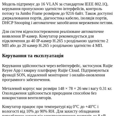
Модель підтримує до 16 VLAN за стандартом IEEE 802.1Q,
керування пропускною здатністю інтерфейсів, контроль
потоку та Jumbo Frame розміром до 9216 байт. Також доступні
дзеркалювання портів, діагностика кабелю, ізоляція портів,
DHCP Snooping і автоматичне запобігання мережевим петлям.
Для систем відеоспостереження реалізоване автоматичне
виявлення IP-камер. Комутатор рекомендується для
підключення до 40 IP-камер H.265 з роздільною здатністю 2
МП або до 20 камер H.265 з роздільною здатністю 4 МП.
Керування та експлуатація
Керування здійснюється через вебінтерфейс, застосунок Ruijie
Reyee App і хмарну платформу Ruijie Cloud. Підтримуються
функції SON, віддалений моніторинг і онлайн-оновлення
програмного забезпечення.
Металевий корпус має розміри 148 × 78 × 26 мм і вагу 0.31 кг.
Охолодження здійснюється природним способом без
використання вентиляторів.
Комутатор працює при температурі від 0°C до +40°C і
вологості від 10% до 90% RH. Для захисту обладнання
передбачено захист від електростатичних розрядів до 8 кВ