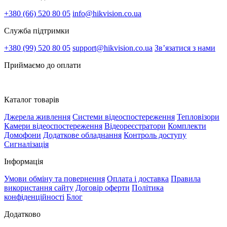
+380 (66) 520 80 05
info@hikvision.co.ua
Служба підтримки
+380 (99) 520 80 05
support@hikvision.co.ua
Зв’язатися з нами
Приймаємо до оплати
Каталог товарів
Джерела живлення
Системи відеоспостереження
Тепловізори
Камери відеоспостереження
Відеореєстратори
Комплекти
Домофони
Додаткове обладнання
Контроль доступу
Сигналізація
Інформація
Умови обміну та повернення
Оплата і доставка
Правила
використання сайту
Договір оферти
Політика
конфіденційності
Блог
Додатково