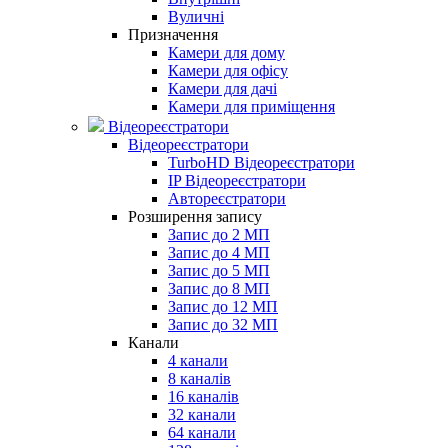
Вуличні
Призначення
Камери для дому
Камери для офісу
Камери для дачі
Камери для приміщення
Відеореєстратори
Відеореєстратори
TurboHD Відеореєстратори
IP Відеореєстратори
Автореєстратори
Розширення запису
Запис до 2 МП
Запис до 4 МП
Запис до 5 МП
Запис до 8 МП
Запис до 12 МП
Запис до 32 МП
Канали
4 канали
8 каналів
16 каналів
32 канали
64 канали