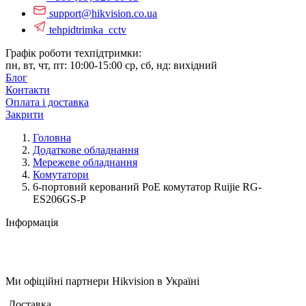
support@hikvision.co.ua
tehpidtrimka_cctv
Графік роботи техпідтримки:
пн, вт, чт, пт: 10:00-15:00
ср, сб, нд: вихідний
Блог
Контакти
Оплата і доставка
Закрити
Головна
Додаткове обладнання
Мережеве обладнання
Комутатори
6-портовий керований PoE комутатор Ruijie RG-
ES206GS-P
Інформація
Ми офіційні партнери
Hikvision
в Україні
Доставка