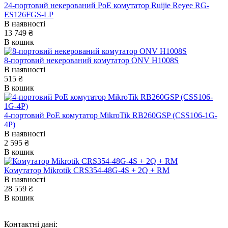
24-портовий некерований PoE комутатор Ruijie Reyee RG-
ES126FGS-LP
В наявності
13 749 ₴
В кошик
8-портовий некерований комутатор ONV H1008S
В наявності
515 ₴
В кошик
4-портовий PoE комутатор MikroTik RB260GSP (CSS106-1G-
4P)
В наявності
2 595 ₴
В кошик
Комутатор Mikrotik CRS354-48G-4S + 2Q + RM
В наявності
28 559 ₴
В кошик
Контактні дані: