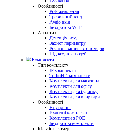
128 каналів
Особливості
PoE-живлення
Тревожний вхід
Аудіо вхід
Бездротові Wi-Fi
Аналітика
Детекція руху
Захист периметру
Розпізнавання автономерів
Підрахунок людей
Комплекти
Тип комплекту
IP комплекти
TurboHD комплекти
Комплекти для магазина
Комплекти для офісу
Комплекти для будинку
Комплекти для квартири
Особливості
Внутрішні
Вуличні комплекти
Комплекти з POE
Бездротові комплекти
Кількість камер