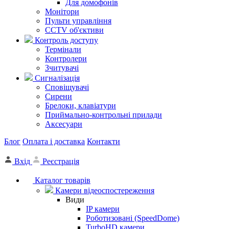
Для домофонів
Монітори
Пульти управління
CCTV об'єктиви
Контроль доступу
Термінали
Контролери
Зчитувачі
Сигналізація
Сповіщувачі
Сирени
Брелоки, клавіатури
Приймально-контрольні прилади
Аксесуари
Блог
Оплата і доставка
Контакти
Вхід
Реєстрація
Каталог товарів
Камери відеоспостереження
Види
IP камери
Роботизовані (SpeedDome)
TurboHD камери