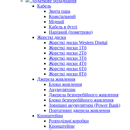
Додаткове обладнання
Кабель
Звита пара
Коаксіальний
Мідний
Кабель в бухті
Нарізний (пометрово)
Жорсткі диски
Жорсткі диски Western Digital
Жорсткі диски 1Тб
Жорсткі диски 2Тб
Жорсткі диски 3Тб
Жорсткі диски 4Тб
Жорсткі диски 6Тб
Жорсткі диски 8Тб
Джерела живлення
Блоки живлення
Акумулятори
Джерела безперебійного живлення
Блоки безперебійного живлення
Зовнішні акумулятори (Power Bank)
Портативні джерела живлення
Кронштейни
Розподільчі коробки
Кронштейни