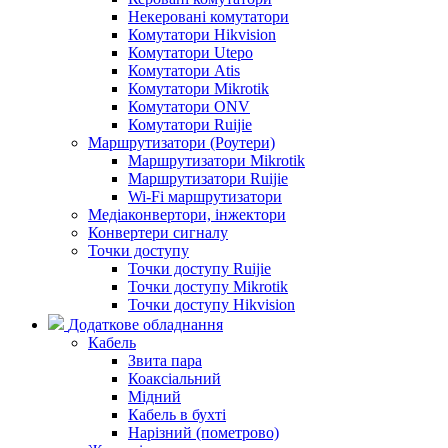
Некеровані комутатори
Комутатори Hikvision
Комутатори Utepo
Комутатори Atis
Комутатори Mikrotik
Комутатори ONV
Комутатори Ruijie
Маршрутизатори (Роутери)
Маршрутизатори Mikrotik
Маршрутизатори Ruijie
Wi-Fi маршрутизатори
Медіаконвертори, інжектори
Конвертери сигналу
Точки доступу
Точки доступу Ruijie
Точки доступу Mikrotik
Точки доступу Hikvision
Додаткове обладнання
Кабель
Звита пара
Коаксіальний
Мідний
Кабель в бухті
Нарізний (пометрово)