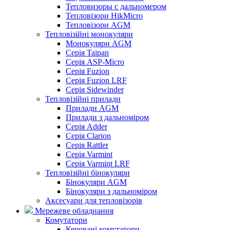
Тепловизоры с дальномером
Тепловізори HikMicro
Тепловізори AGM
Тепловізійні монокуляри
Монокуляри AGM
Серія Taipan
Серія ASP-Micro
Серія Fuzion
Серія Fuzion LRF
Серія Sidewinder
Тепловізійні прилади
Прилади AGM
Прилади з дальноміром
Серія Adder
Серія Clarion
Серія Rattler
Серія Varmint
Серія Varmint LRF
Тепловізійні бінокуляри
Бінокуляри AGM
Бінокуляри з дальноміром
Аксесуари для тепловізорів
Мережеве обладнання
Комутатори
Керовані комутатори