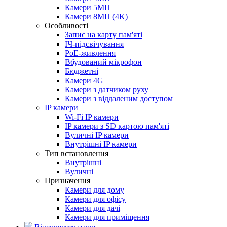
Камери 5МП
Камери 8МП (4K)
Особливості
Запис на карту пам'яті
ІЧ-підсвічування
PoE-живлення
Вбудований мікрофон
Бюджетні
Камери 4G
Камери з датчиком руху
Камери з віддаленим доступом
IP камери
Wi-Fi IP камери
IP камери з SD картою пам'яті
Вуличні IP камери
Внутрішні IP камери
Тип встановлення
Внутрішні
Вуличні
Призначення
Камери для дому
Камери для офісу
Камери для дачі
Камери для приміщення