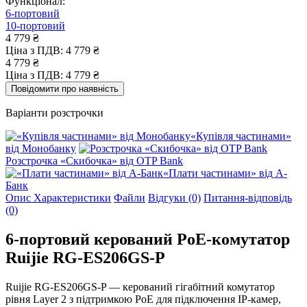
Функціонал:
6-портовий
10-портовий
4 779 ₴
Ціна з ПДВ:
4 779 ₴
4 779 ₴
Ціна з ПДВ:
4 779 ₴
Повідомити про наявність
Варіанти розстрочки
«Купівля частинами»
від Монобанку
Розстрочка «Скибочка» від OTP Bank
«Плати частинами» від А-
Банк
Опис
Характеристики
Файли
Відгуки (0)
Питання-відповідь
(0)
6-портовий керований PoE-комутатор
Ruijie RG-ES206GS-P
Ruijie RG-ES206GS-P — керований гігабітний комутатор
рівня Layer 2 з підтримкою PoE для підключення IP-камер,