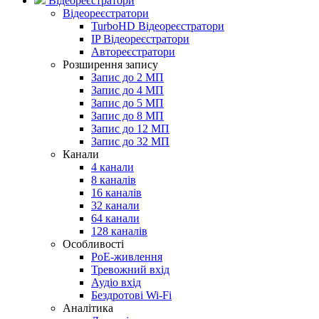
Відеореєстратори
Відеореєстратори
TurboHD Відеореєстратори
IP Відеореєстратори
Автореєстратори
Розширення запису
Запис до 2 МП
Запис до 4 МП
Запис до 5 МП
Запис до 8 МП
Запис до 12 МП
Запис до 32 МП
Канали
4 канали
8 каналів
16 каналів
32 канали
64 канали
128 каналів
Особливості
PoE-живлення
Тревожний вхід
Аудіо вхід
Бездротові Wi-Fi
Аналітика