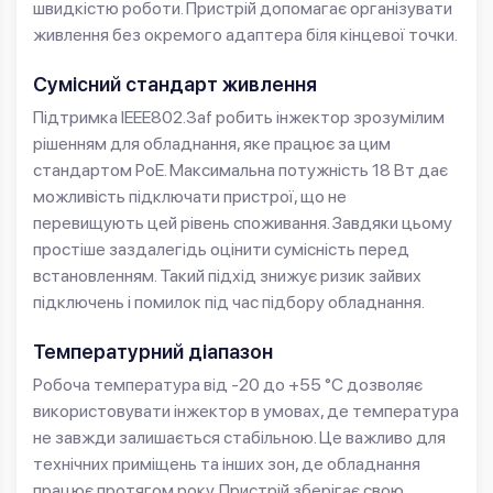
швидкістю роботи. Пристрій допомагає організувати
живлення без окремого адаптера біля кінцевої точки.
Сумісний стандарт живлення
Підтримка IEEE802.3af робить інжектор зрозумілим
рішенням для обладнання, яке працює за цим
стандартом PoE. Максимальна потужність 18 Вт дає
можливість підключати пристрої, що не
перевищують цей рівень споживання. Завдяки цьому
простіше заздалегідь оцінити сумісність перед
встановленням. Такий підхід знижує ризик зайвих
підключень і помилок під час підбору обладнання.
Температурний діапазон
Робоча температура від -20 до +55 °C дозволяє
використовувати інжектор в умовах, де температура
не завжди залишається стабільною. Це важливо для
технічних приміщень та інших зон, де обладнання
працює протягом року. Пристрій зберігає свою