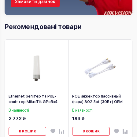
Замовити дзвінок
Рекомендовані товари
Ethernet репітер та PoE-
POE инжектор пассивный
спліттер MikroTik GPeRx4
(пара) 802.3at (30Вт) OEM
Q50, білий
В наявності
В наявності
2 772 ₴
183 ₴
В КОШИК
В КОШИК