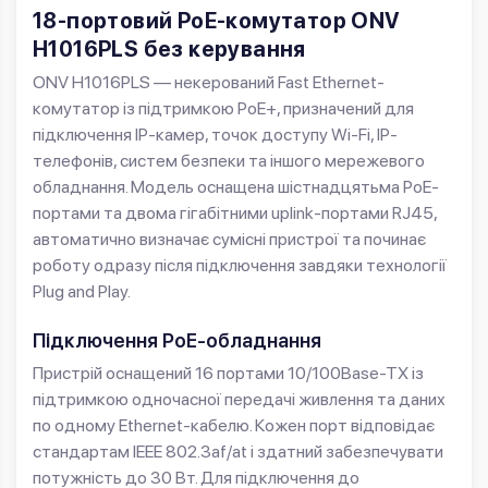
18-портовий PoE-комутатор ONV
H1016PLS без керування
ONV H1016PLS — некерований Fast Ethernet-
комутатор із підтримкою PoE+, призначений для
підключення IP-камер, точок доступу Wi-Fi, IP-
телефонів, систем безпеки та іншого мережевого
обладнання. Модель оснащена шістнадцятьма PoE-
портами та двома гігабітними uplink-портами RJ45,
автоматично визначає сумісні пристрої та починає
роботу одразу після підключення завдяки технології
Plug and Play.
Підключення PoE-обладнання
Пристрій оснащений 16 портами 10/100Base-TX із
підтримкою одночасної передачі живлення та даних
по одному Ethernet-кабелю. Кожен порт відповідає
стандартам IEEE 802.3af/at і здатний забезпечувати
потужність до 30 Вт. Для підключення до