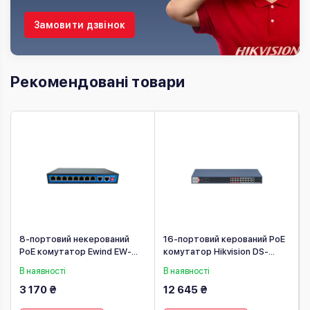
Замовити дзвінок
Рекомендовані товари
8-портовий некерований
16-портовий керований PoE
PoE комутатор Ewind EW-
комутатор Hikvision DS-
S1910G-DP
3E1318P-EI(B)
В наявності
В наявності
3 170 ₴
12 645 ₴