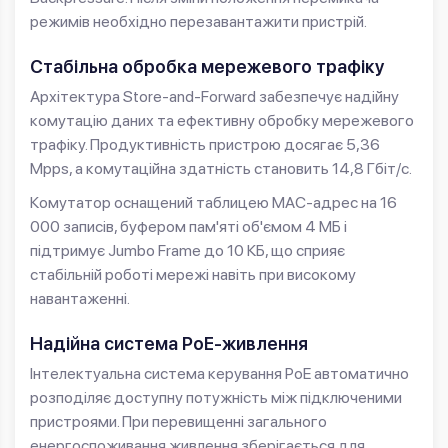
режимів необхідно перезавантажити пристрій.
Стабільна обробка мережевого трафіку
Архітектура Store-and-Forward забезпечує надійну
комутацію даних та ефективну обробку мережевого
трафіку. Продуктивність пристрою досягає 5,36
Mpps, а комутаційна здатність становить 14,8 Гбіт/с.
Комутатор оснащений таблицею MAC-адрес на 16
000 записів, буфером пам'яті об'ємом 4 МБ і
підтримує Jumbo Frame до 10 КБ, що сприяє
стабільній роботі мережі навіть при високому
навантаженні.
Надійна система PoE-живлення
Інтелектуальна система керування PoE автоматично
розподіляє доступну потужність між підключеними
пристроями. При перевищенні загального
енергоспоживання живлення зберігається для