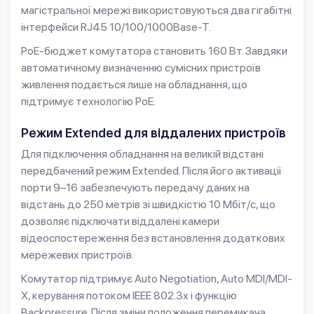
магістральної мережі використовуються два гігабітні
інтерфейси RJ45 10/100/1000Base-T.
PoE-бюджет комутатора становить 160 Вт. Завдяки
автоматичному визначенню сумісних пристроїв
живлення подається лише на обладнання, що
підтримує технологію PoE.
Режим Extended для віддалених пристроїв
Для підключення обладнання на великій відстані
передбачений режим Extended. Після його активації
порти 9–16 забезпечують передачу даних на
відстань до 250 метрів зі швидкістю 10 Мбіт/с, що
дозволяє підключати віддалені камери
відеоспостереження без встановлення додаткових
мережевих пристроїв.
Комутатор підтримує Auto Negotiation, Auto MDI/MDI-
X, керування потоком IEEE 802.3x і функцію
Backpressure. Після зміни положення перемикача