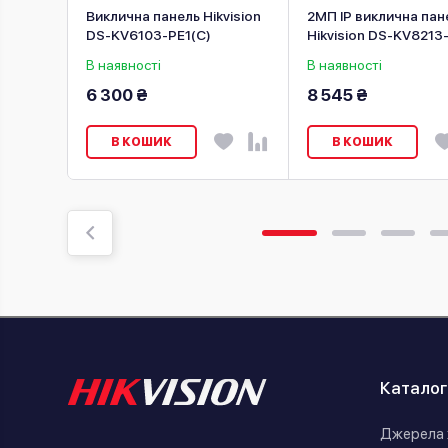
нель
Виклична панель Hikvision
2МП IP виклична пан
33-WME1
DS-KV6103-PE1(С)
Hikvision DS-KV8213
WME1(B)
В наявності
В наявності
6 300 ₴
8 545 ₴
В КОШИК
В КОШИК
Каталог
Джерела 