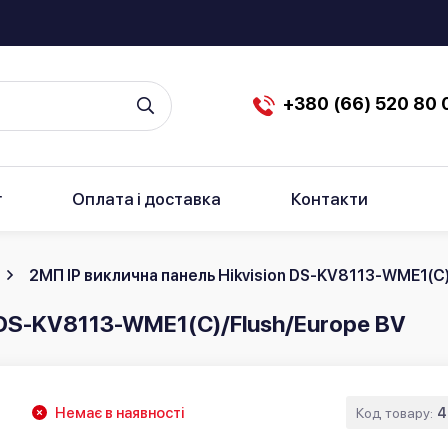
+380 (66) 520 80 
г
Оплата і доставка
Контакти
2МП IP виклична панель Hikvision DS-KV8113-WME1(C)
n DS-KV8113-WME1(C)/Flush/Europe BV
Немає в наявності
Код товару:
4