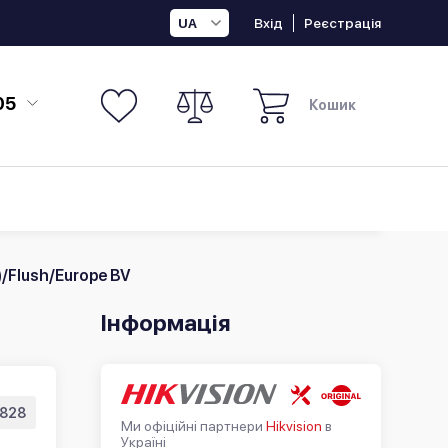
Вхід
Реєстрація
UA
05
Кошик
/Flush/Europe BV
Інформація
828
Ми офіційні партнери
Hikvision
в
Україні