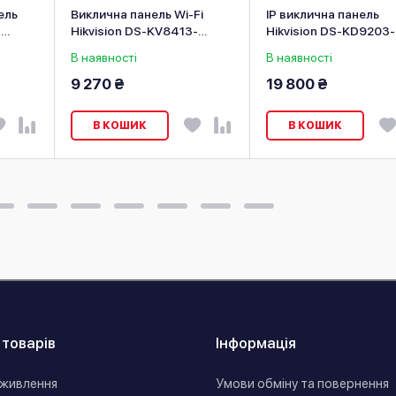
ель
Виклична панель Wi-Fi
IP виклична панель
-
Hikvision DS-KV8413-
Hikvision DS-KD9203
WME1(C)/Flush/Europe BV
В наявності
В наявності
9 270 ₴
19 800 ₴
В КОШИК
В КОШИК
 товарів
Інформація
живлення
Умови обміну та повернення