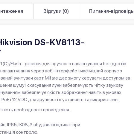
антаження
Відгуки (0)
Питання-відповідь 
Hikvision DS-KV8113-
V
(C)/Flush - рішення для зручного налаштування без дротів
 налаштування через веб-інтерфейс і має міцний корпус з
дований зчитувач карт Mifare дає змогу керувати доступом за
шення шуму і скасування луни забезпечують чітку звукову
вічуванням забезпечує якість зображення навіть в умовах
oE і 12 VDC для зручності в установці та використанні.
утність необхідності проведення.
н, IP65, IK08, 3 вбудовані індикатори.
 станція контролю.