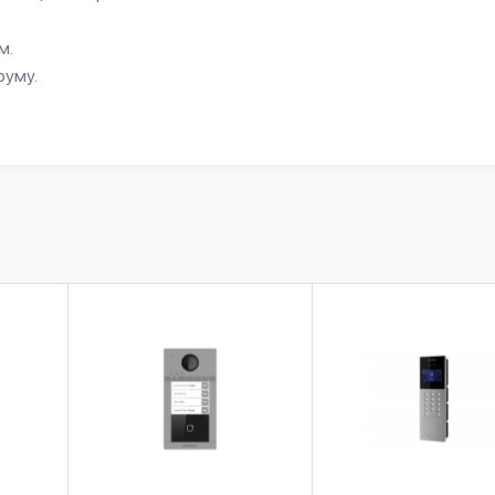
м.
руму.