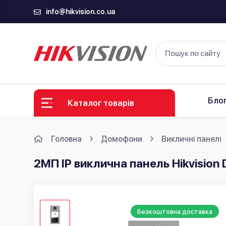
info@hikvision.co.ua
Бло
Каталог товарів
Головна
Домофони
Викличні панелі
2МП IP виклична панель Hikvisio
Безкоштовна доставка