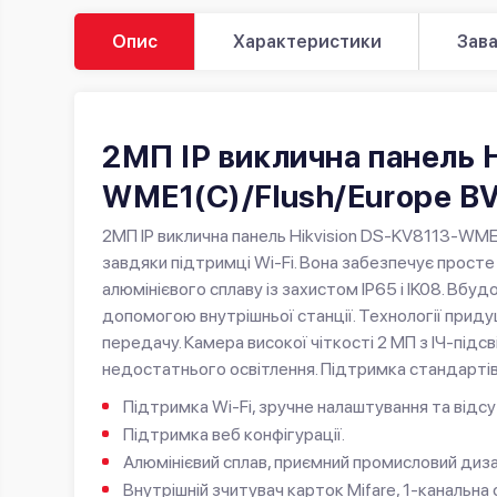
Опис
Характеристики
Зав
2МП IP виклична панель 
WME1(C)/Flush/Europe B
2МП IP виклична панель Hikvision DS-KV8113-WME1
завдяки підтримці Wi-Fi. Вона забезпечує просте
алюмінієвого сплаву із захистом IP65 і IK08. Вбу
допомогою внутрішньої станції. Технології приду
передачу. Камера високої чіткості 2 МП з ІЧ-підс
недостатнього освітлення. Підтримка стандартів P
Підтримка Wi-Fi, зручне налаштування та відс
Підтримка веб конфігурації.
Алюмінієвий сплав, приємний промисловий дизай
Внутрішній зчитувач карток Mifare, 1-канальна