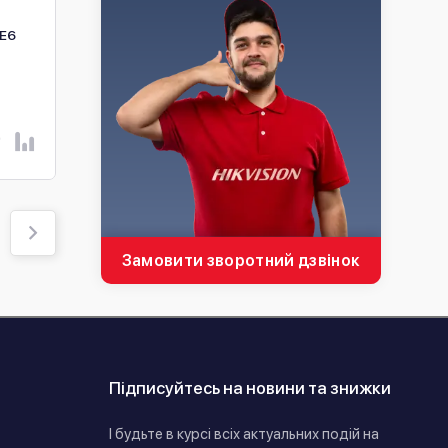
3МП Дверний дзвінок
Аналогова виклична
-E6
Ezviz HP3 Pro (CS-HP3)
панель Hikvision DS-
KB2422T-IM
В наявності
В наявності
4 950 ₴
3 082 ₴
В КОШИК
В КОШИК
Замовити зворотний дзвінок
Підписуйтесь на новини та знижки
І будьте в курсі всіх актуальних подій на