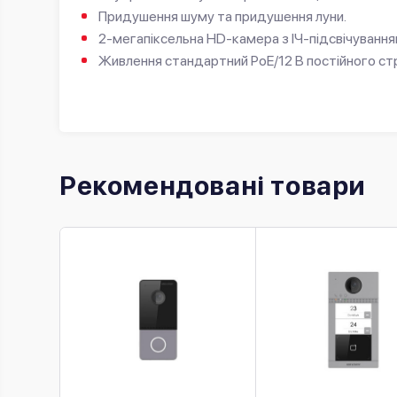
Придушення шуму та придушення луни.
2-мегапіксельна HD-камера з ІЧ-підсвічування
Живлення стандартний PoE/12 В постійного ст
Рекомендовані товари