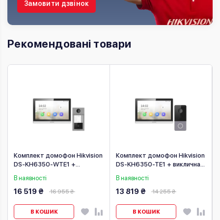
Замовити дзвінок
Рекомендовані товари
а
Комплект домофон Hikvision
Комплект домофон Hikvision
+
DS-KH6350-WTE1 +
DS-KH6350-TE1 + виклична
виклична панель DS-KV8413-
панель DS-KV6113-
В наявності
В наявності
WME1(C)/Flush/Europe BV
WPE1(C)/Europe BV
16 519 ₴
13 819 ₴
16 955 ₴
14 255 ₴
В КОШИК
В КОШИК