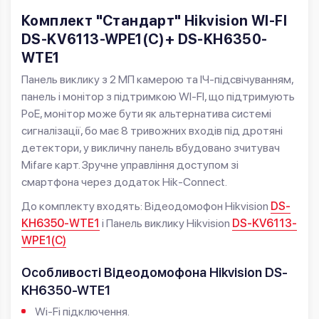
Комплект "Стандарт" Hikvision WI-FI
DS-KV6113-WPE1(C)+ DS-KH6350-
WТE1
Панель виклику з 2 МП камерою та ІЧ-підсвічуванням,
панель і монітор з підтримкою WI-FI, що підтримують
PoE, монітор може бути як альтернатива системі
сигналізації, бо має 8 тривожних входів під дротяні
детектори, у викличну панель вбудовано зчитувач
Mifare карт. Зручне управління доступом зі
смартфона через додаток Hik-Connect.
До комплекту входять: Відеодомофон Hikvision
DS-
KH6350-WТE1
і Панель виклику Hikvision
DS-KV6113-
WPE1(C)
Особливості Відеодомофона Hikvision DS-
KH6350-WТE1
Wi-Fi підключення.