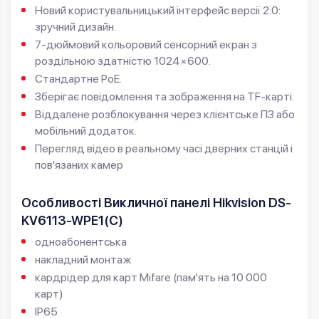
Новий користувальницький інтерфейс версії 2.0:
зручний дизайн.
7-дюймовий кольоровий сенсорний екран з
роздільною здатністю 1024×600.
Стандартне PoE.
Зберігає повідомлення та зображення на TF-карті.
Віддалене розблокування через клієнтське ПЗ або
мобільний додаток.
Перегляд відео в реальному часі дверних станцій і
пов'язаних камер
Особливості Викличної панелі Hikvision DS-
KV6113-WPE1(C)
одноабонентська
накладний монтаж
кардрідер для карт Mifare (пам'ять на 10 000
карт)
IP65