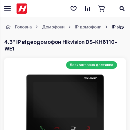
Головна
Домофони
IP домофони
IP віде
4.3" IP відеодомофон Hikvision DS-KH6110-
WE1
Безкоштовна доставка