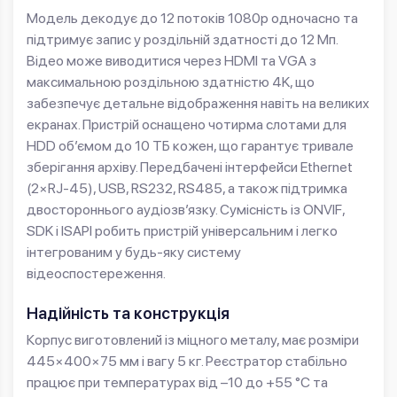
Модель декодує до 12 потоків 1080p одночасно та
підтримує запис у роздільній здатності до 12 Мп.
Відео може виводитися через HDMI та VGA з
максимальною роздільною здатністю 4K, що
забезпечує детальне відображення навіть на великих
екранах. Пристрій оснащено чотирма слотами для
HDD об’ємом до 10 ТБ кожен, що гарантує тривале
зберігання архіву. Передбачені інтерфейси Ethernet
(2×RJ-45), USB, RS232, RS485, а також підтримка
двостороннього аудіозв’язку. Сумісність із ONVIF,
SDK і ISAPI робить пристрій універсальним і легко
інтегрованим у будь-яку систему
відеоспостереження.
Надійність та конструкція
Корпус виготовлений із міцного металу, має розміри
445×400×75 мм і вагу 5 кг. Реєстратор стабільно
працює при температурах від –10 до +55 °C та