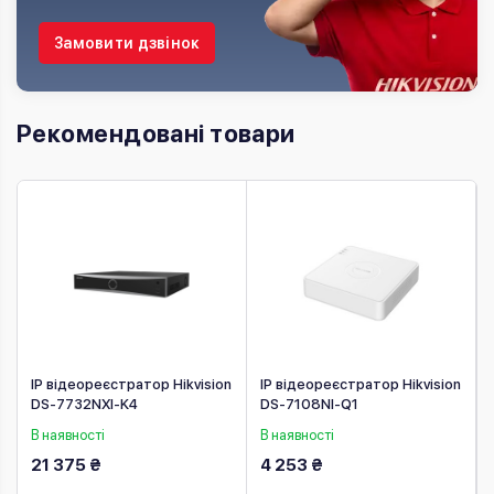
Замовити дзвінок
Рекомендовані товари
n
IP відеореєстратор Hikvision
IP відеореєстратор Hikvision
DS-7732NXI-K4
DS-7108NI-Q1
В наявності
В наявності
21 375 ₴
4 253 ₴