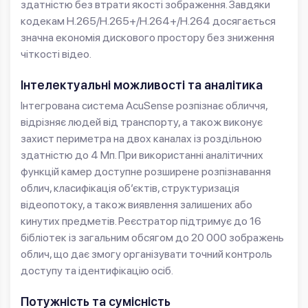
здатністю без втрати якості зображення. Завдяки
кодекам H.265/H.265+/H.264+/H.264 досягається
значна економія дискового простору без зниження
чіткості відео.
Інтелектуальні можливості та аналітика
Інтегрована система AcuSense розпізнає обличчя,
відрізняє людей від транспорту, а також виконує
захист периметра на двох каналах із роздільною
здатністю до 4 Мп. При використанні аналітичних
функцій камер доступне розширене розпізнавання
облич, класифікація об’єктів, структуризація
відеопотоку, а також виявлення залишених або
кинутих предметів. Реєстратор підтримує до 16
бібліотек із загальним обсягом до 20 000 зображень
облич, що дає змогу організувати точний контроль
доступу та ідентифікацію осіб.
Потужність та сумісність