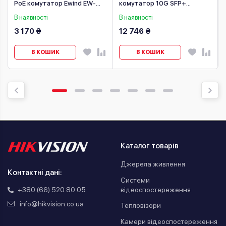
PoE комутатор Ewind EW-
комутатор 10G SFP+
S1910G-DP
Mikrotik CRS309-1G-8S+IN
В наявності
В наявності
3 170 ₴
12 746 ₴
В КОШИК
В КОШИК
Каталог товарів
Джерела живлення
Контактні дані:
Системи
відеоспостереження
+380 (66) 520 80 05
info@hikvision.co.ua
Тепловізори
Камери відеоспостереження