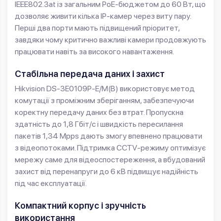
IEEE802.3at із загальним PoE-бюджетом до 60 Вт, що
дозволяє живити кілька IP-камер через виту пару.
Перші два порти мають підвищений пріоритет,
завдяки чому критично важливі камери продовжують
працювати навіть за високого навантаження.
Стабільна передача даних і захист
Hikvision DS-3E0109P-E/M(B) використовує метод
комутації з проміжним зберіганням, забезпечуючи
коректну передачу даних без втрат. Пропускна
здатність до 1,8 Гбіт/с і швидкість пересилання
пакетів 1,34 Mpps дають змогу впевнено працювати
з відеопотоками. Підтримка CCTV-режиму оптимізує
мережу саме для відеоспостереження, а вбудований
захист від перенапруги до 6 кВ підвищує надійність
під час експлуатації.
Компактний корпус і зручність
використання