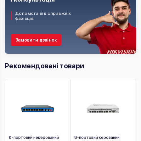
Допомога від справжніх
фахівців
Замовити дзвінок
Рекомендовані товари
E
8-портовий некерований
8-портовий керований