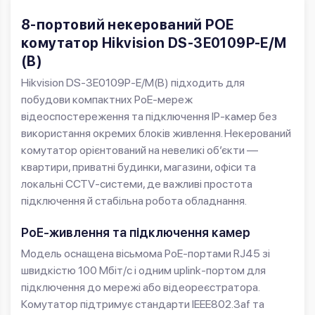
8-портовий некерований POE
комутатор Hikvision DS-3E0109P-E/M
(B)
Hikvision DS-3E0109P-E/M(B) підходить для
побудови компактних PoE-мереж
відеоспостереження та підключення IP-камер без
використання окремих блоків живлення. Некерований
комутатор орієнтований на невеликі об’єкти —
квартири, приватні будинки, магазини, офіси та
локальні CCTV-системи, де важливі простота
підключення й стабільна робота обладнання.
PoE-живлення та підключення камер
Модель оснащена вісьмома PoE-портами RJ45 зі
швидкістю 100 Мбіт/с і одним uplink-портом для
підключення до мережі або відеореєстратора.
Комутатор підтримує стандарти IEEE802.3af та