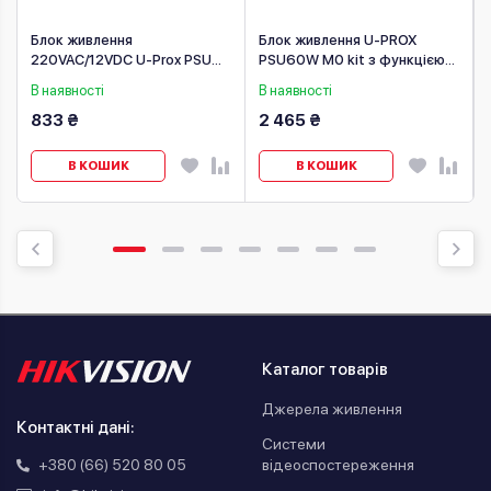
Блок живлення
Блок живлення U-PROX
220VAC/12VDC U-Prox PSU
PSU60W M0 kit з функцією
0,7 black
UPS
В наявності
В наявності
833 ₴
2 465 ₴
В КОШИК
В КОШИК
Каталог товарів
Джерела живлення
Контактні дані:
Системи
відеоспостереження
+380 (66) 520 80 05