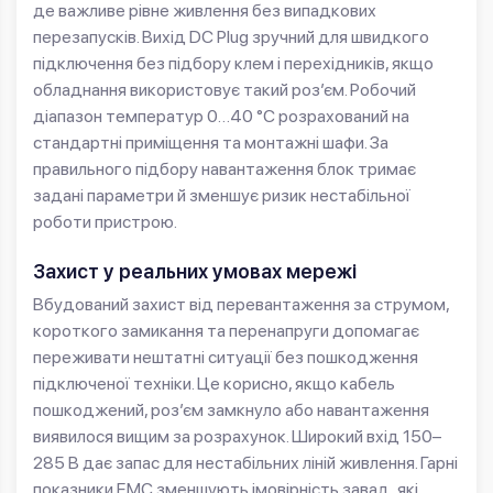
де важливе рівне живлення без випадкових
перезапусків. Вихід DC Plug зручний для швидкого
підключення без підбору клем і перехідників, якщо
обладнання використовує такий роз’єм. Робочий
діапазон температур 0…40 °C розрахований на
стандартні приміщення та монтажні шафи. За
правильного підбору навантаження блок тримає
задані параметри й зменшує ризик нестабільної
роботи пристрою.
Захист у реальних умовах мережі
Вбудований захист від перевантаження за струмом,
короткого замикання та перенапруги допомагає
переживати нештатні ситуації без пошкодження
підключеної техніки. Це корисно, якщо кабель
пошкоджений, роз’єм замкнуло або навантаження
виявилося вищим за розрахунок. Широкий вхід 150–
285 В дає запас для нестабільних ліній живлення. Гарні
показники ЕМС зменшують імовірність завад, які