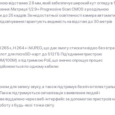
ою відстанню 2.8 мм, який забезпечує широкий кут огляду в 1
ення. Матриця 1/2.9» Progressive Scan CMOS з роздільною
и до 25 кадрів. За недостатньої освітленості камера автомат
-підсвічування гарантують видимість на відстані до 30 метрів
H.265+, H.264+ і MJPEG, що дає змогу стискати відео без втра
слот для microSD-карт до 512 ГБ. Під'єднання пристрою
0M/100M) з підтримкою PoE, що значно спрощує процес
здійснюються по одному кабелю.
м для запису звуку, а також підтримує безліч інтелектуаль
у. Також підтримується сигналізація з виявлення людей і
ве віддалено через веб-інтерфейс за допомогою пристроїв н
оботу з будь-якої точки світу.