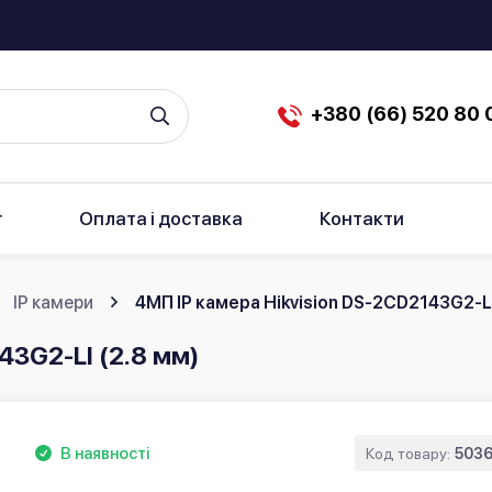
+380 (66) 520 80 
г
Оплата і доставка
Контакти
IP камери
4МП IP камера Hikvision DS-2CD2143G2-LI
43G2-LI (2.8 мм)
В наявності
Код товару:
503