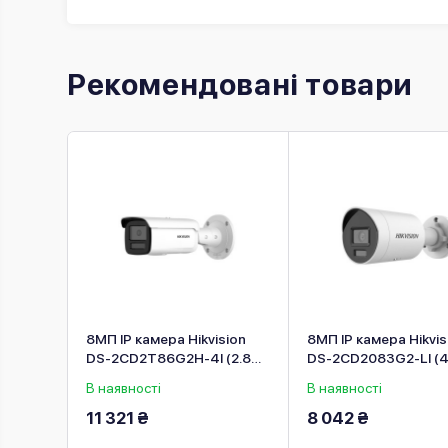
Рекомендовані товари
sion
8МП IP камера Hikvision
8МП IP камера Hikvis
м)
DS-2CD2T86G2H-4I (2.8
DS-2CD2083G2-LI (4
мм)
В наявності
В наявності
11 321 ₴
8 042 ₴