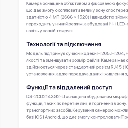
Камера оснащена об'єктивом з фіксованою фокусн
що дає змогу охоплювати велику зону спостереж
здатністю 4 МП (2688 × 1520) і швидкістю зйомк
переходить у нічний режим, а вбудовані ІЧ- і LED
навіть у повній темряві.
Технології та підключення
Модель підтримує сучасні кодеки H.265, H.264, 
якості та зменшувати розмір файлів. Камера має 
здійснюється через стандартний роз'єм RJ45 (1
установлення, адже передача даних і живлення 
Функції та віддалений доступ
DS-2CD2143G2-LI оснащена вбудованим мікрофоно
функцій, таких як перетин лінії, вторгнення в зон
транспортних засобів. Керування камерою можли
базі iOS і Android, що дає змогу контролювати її р