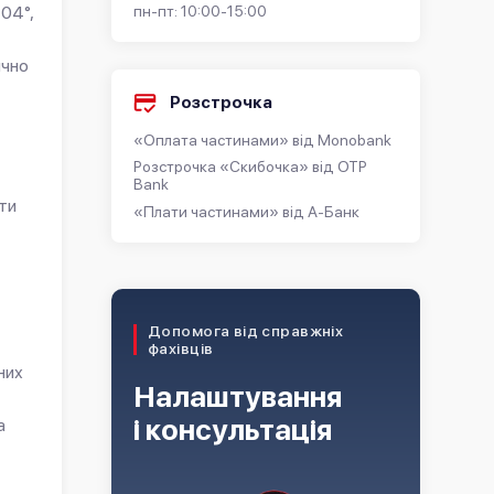
пн-пт: 10:00-15:00
04°,
ично
Розстрочка
«Оплата частинами» від Monobank
Розстрочка «Скибочка» від OTP
Bank
ти
«Плати частинами» від А-Банк
Допомога від справжніх
фахівців
них
Налаштування
і консультація
а