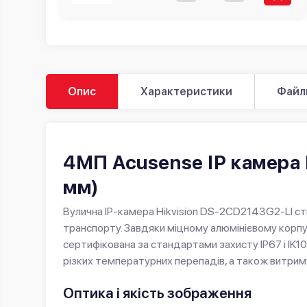
Опис
Характеристики
Файл
4МП Acusense IP камера 
мм)
Вулична IP-камера Hikvision DS-2CD2143G2-LI ст
транспорту. Завдяки міцному алюмінієвому корпусу
сертифікована за стандартами захисту IP67 і IK10
різких температурних перепадів, а також витриму
Оптика і якість зображення