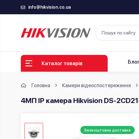
info@hikvision.co.ua
Бло
Каталог товарів
Головна
Камери відеоспостереження
4МП IP камера Hikvision DS-2CD21
Безкоштовна доставка