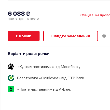
6 088 ₴
Спеціальна пропо
6 088 ₴
Ціна з ПДВ:
В кошик
Швидке замовлення
Варіанти розстрочки
«Купівля частинами» від Монобанку
Розстрочка «Скибочка» від OTP Bank
«Плати частинами» від А-Банк