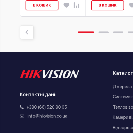
В КОШИК
В КОШИК
Каталог
Джерела 
Контактні дані:
Системи 
+380 (66) 520 80 05
Тепловіз
info@hikvision.co.ua
Камери в
Відеореє