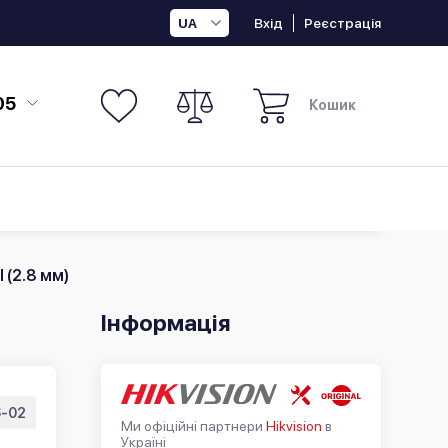
Вхід
Реєстрація
UA
05
Кошик
 (2.8 мм)
Інформація
6-02
Ми офіційні партнери
Hikvision
в
Україні