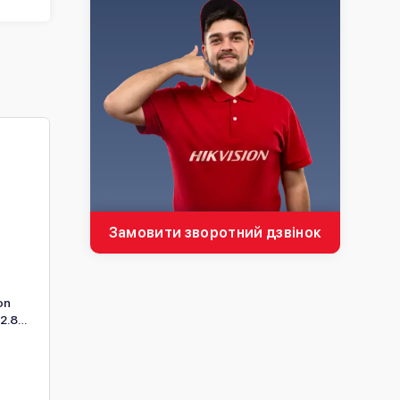
Замовити зворотний дзвінок
on
2МП PTZ камера Hikvision
4МП IP камера Hikvisi
2.8
DS-2DE1C200IW-DE3(F1)
DS-2CD2543G2-LIS2U 
(S7) (2.8–12 мм)
мм)
В наявності
В наявності
5 063 ₴
7 470 ₴