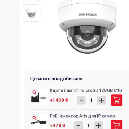
Це може знадобитися
Карта пам'яті microSD 128GB C10
-
+
+1 409 ₴
PoE інжектор Atis для IP камер
-
+
+476 ₴