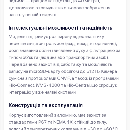
видиме — працює на відстані до 40 метрів,
дозволяючи отримувати кольорове зображення
навіть у повній темряві.
Інтелектуальні можливості та надійність
Модель підтримує розширену відеоаналітику:
перетин лінії, контроль зон (вхід, вихід, вторгнення),
розпізнавання облич і виявлення руху з фільтрацією за
типом об’єкта (людина або транспортний засіб).
Передбачено захист від саботажу та можливість
запису на microSD-карту обсягом до 512 ГБ. Камера
сумісна з протоколами ONVIF, а також із програмами
Hik-Connect, iVMS-4200 та Hik-Central, що спрощує
інтеграцію у вже наявні системи.
Конструкція та експлуатація
Корпус виготовлений з алюмінію, має захист за
стандартами IP67 та NEMA 4X, стійкий до пилу,
вологи й температурних коливань від –30 до +60 °C.