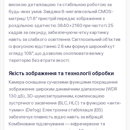
високою деталізацією та стабільною роботою за
будь-яких умов. Завдяки 8-мегапіксельній CMOS-
матриці 1/1.8" пристрій передає зображення з
роздільною здатністю 3840×2160 при частоті 25
кадрів за секунду, забезпечуючи чітку картинку
навіть за слабкого освітлення. Світлосильний об’єктив
із фокусною відстанню 2.8 мм формує широкий кут
огляду 108°, що дозволяє охоплювати велику
територію без втрати якості.
Якість зображення та технології обробки
Камера оснащена сучасними функціями покращення
зображення: широким динамічним діапазоном (WDR
130 дБ), 3D-шумозаглушенням, компенсацією
зустрічного засвічення (BLC, HLC) та функцією «анти-
туман» (Defog). Електронна стабілізація (EIS)
забезпечує плавність відео навіть за вібрацій.
Комбіноване підсвічування — інфрачервоне та