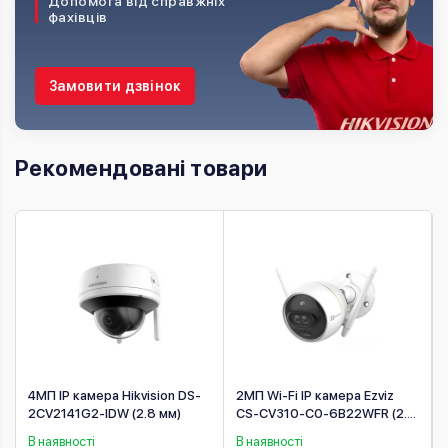
Допомога від справжніх
фахівців
Замовити дзвінок
Рекомендовані товари
4МП IP камера Hikvision DS-
2МП Wi-Fi IP камера Ezviz
2CV2141G2-IDW (2.8 мм)
CS-CV310-C0-6B22WFR (2.8
мм)
В наявності
В наявності