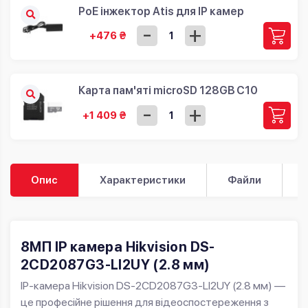
PoE інжектор Atis для IP камер
-
+
+476 ₴
Карта пам'яті microSD 128GB C10
-
+
+1 409 ₴
Опис
Характеристики
Файли
8МП IP камера Hikvision DS-
2CD2087G3-LI2UY (2.8 мм)
IP-камера
Hikvision DS-2CD2087G3-LI2UY (2.8 мм)
—
це професійне рішення для відеоспостереження з