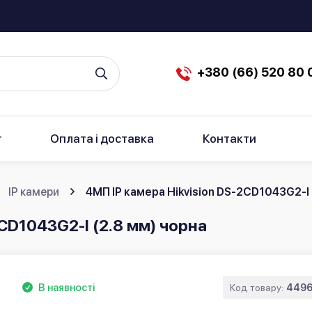
+380 (66) 520 80 
г
Оплата і доставка
Контакти
IP камери
4МП IP камера Hikvision DS-2CD1043G2-I 
2CD1043G2-I (2.8 мм) чорна
В наявності
Код товару:
4496