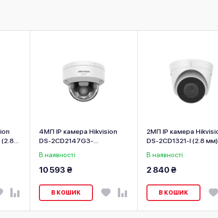
ion
4МП IP камера Hikvision
2МП IP камера Hikvisi
(2.8-
DS-2CD2147G3-
DS-2CD1321-I (2.8 мм)
LIS2UY (2.8 мм)
В наявності
В наявності
10 593 ₴
2 840 ₴
В КОШИК
В КОШИК