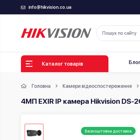
info@hikvision.co.ua
Бло
Каталог товарів
Головна
Камери відеоспостереження
4МП EXIR IP камера Hikvision DS-
Безкоштовна доставка