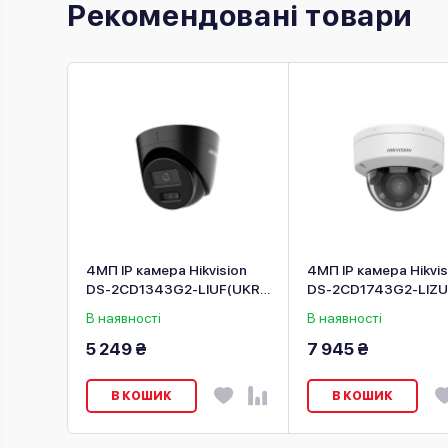
Рекомендовані товари
sion
4МП IP камера Hikvision
4МП IP камера Hikvis
(4 мм)
DS-2CD1343G2-LIUF(UKR)
DS-2CD1743G2-LIZU 
(2.8 мм) чорна
12 мм)
В наявності
В наявності
5 249 ₴
7 945 ₴
В КОШИК
В КОШИК