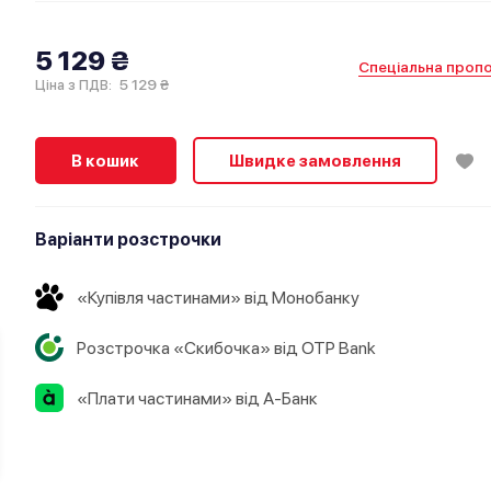
5 129 ₴
Спеціальна пропо
5 129 ₴
Ціна з ПДВ:
В кошик
Швидке замовлення
Варіанти розстрочки
«Купівля частинами» від Монобанку
Розстрочка «Скибочка» від OTP Bank
«Плати частинами» від А-Банк