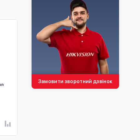
Замовити зворотний дзвінок
on
2МП IP камера Hikvision
4МП IP камера Hikvisi
DS-2CD1321G0-I (2.8 мм)
DS-2CD1143G2-I (2.8 
чорна
В наявності
В наявності
2 745 ₴
4 050 ₴
В КОШИК
В КОШИК