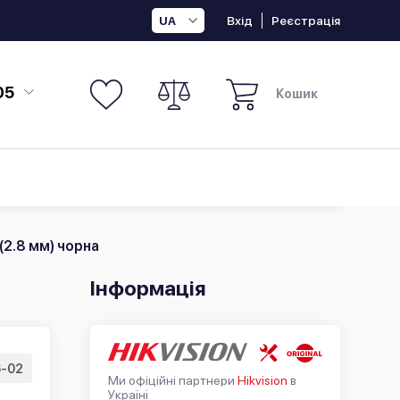
Вхід
Реєстрація
UA
05
Кошик
(2.8 мм) чорна
Інформація
-02
Ми офіційні партнери
Hikvision
в
Україні