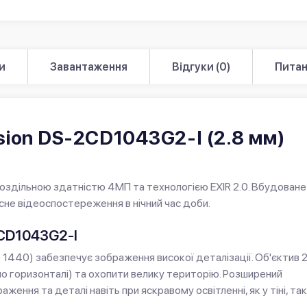
и
Завантаження
Відгуки (0)
Питан
ision DS-2CD1043G2-I (2.8 мм)
здільною здатністю 4МП та технологією EXIR 2.0. Вбудоване 
існе відеоспостереження в нічний час доби.
2CD1043G2-I
1440) забезпечує зображення високої деталізації. Об'єктив 2
о горизонталі) та охопити велику територію. Розширений
ження та деталі навіть при яскравому освітленні, як у тіні, так 