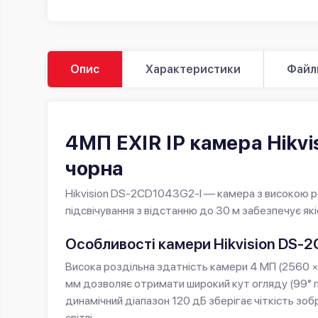
Опис
Характеристики
Файл
4МП EXIR IP камера Hikv
чорна
Hikvision DS-2CD1043G2-I — камера з високою ро
підсвічування з відстанню до 30 м забезпечує як
Особливості камери Hikvision DS-
Висока роздільна здатність камери 4 МП (2560 × 
мм дозволяє отримати широкий кут огляду (99° п
динамічний діапазон 120 дБ зберігає чіткість зобра
світлі.