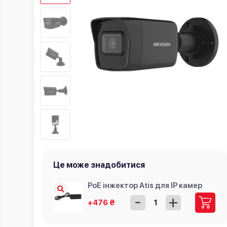
Це може знадобитися
PoE інжектор Atis для IP камер
-
+
+476 ₴