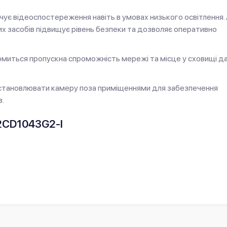
чує відеоспостереження навіть в умовах низького освітлення.
их засобів підвищує рівень безпеки та дозволяє оперативно
омиться пропускна спроможність мережі та місце у сховищі да
 встановлювати камеру поза приміщеннями для забезпечення
в.
-2CD1043G2-I