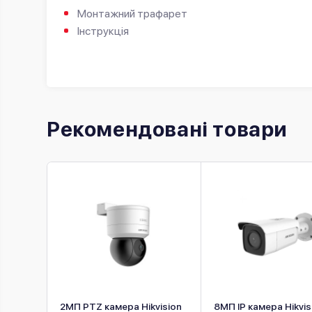
Монтажний трафарет
Інструкція
Рекомендовані товари
sion
2МП PTZ камера Hikvision
8МП IP камера Hikvis