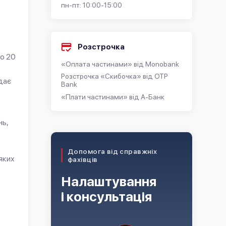
пн-пт: 10:00-15:00
Розстрочка
до 20
«Оплата частинами» від Monobank
Розстрочка «Скибочка» від OTP
дає
Bank
«Плати частинами» від А-Банк
нь,
Допомога від справжніх
яких
фахівців
Налаштування
і консультація