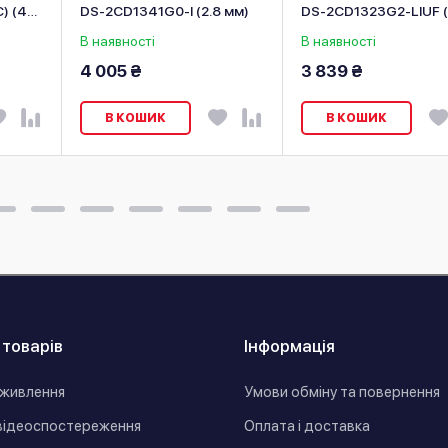
) (4
DS-2CD1341G0-I (2.8 мм)
DS-2CD1323G2-LIUF (
мм)
В наявності
В наявності
4 005 ₴
3 839 ₴
В КОШИК
В КОШИК
 товарів
Інформація
живлення
Умови обміну та повернення
відеоспостереження
Оплата і доставка