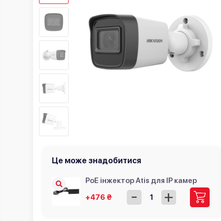
Це може знадобитися
PoE інжектор Atis для IP камер
-
+
+476 ₴