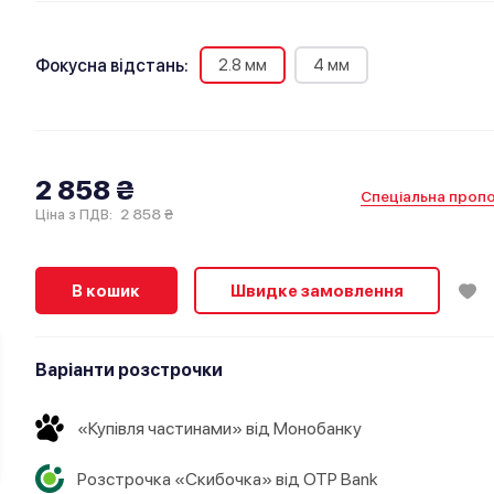
2.8 мм
4 мм
Фокусна відстань:
2 858 ₴
Спеціальна пропо
2 858 ₴
Ціна з ПДВ:
В кошик
Швидке замовлення
Варіанти розстрочки
«Купівля частинами» від Монобанку
Розстрочка «Скибочка» від OTP Bank