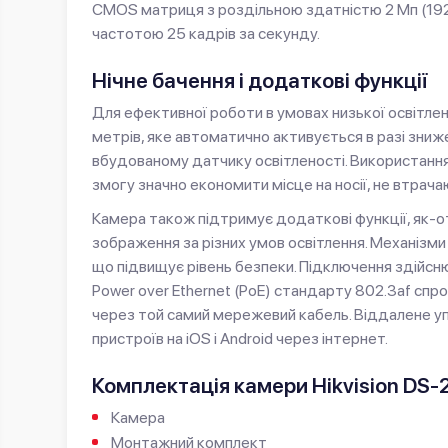
CMOS матриця з роздільною здатністю 2 Мп (1920
частотою 25 кадрів за секунду.
Нічне бачення і додаткові функції
Для ефективної роботи в умовах низької освітлен
метрів, яке автоматично активується в разі зниж
вбудованому датчику освітленості. Використанн
змогу значно економити місце на носії, не втрача
Камера також підтримує додаткові функції, як-о
зображення за різних умов освітлення. Механізми
що підвищує рівень безпеки. Підключення здійсн
Power over Ethernet (PoE) стандарту 802.3af сп
через той самий мережевий кабель. Віддалене уп
пристроїв на iOS і Android через інтернет.
Комплектація камери Hikvision DS-
Камера
Монтажний комплект