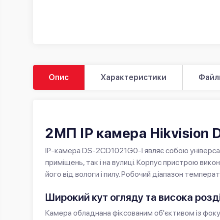
Опис
Характеристики
Файл
2МП IP камера Hikvision 
IP-камера DS-2CD1021G0-I являє собою універсал
приміщень, так і на вулиці. Корпус пристрою вико
його від вологи і пилу. Робочий діапазон темпера
Широкий кут огляду та висока розд
Камера обладнана фіксованим об'єктивом із фокус