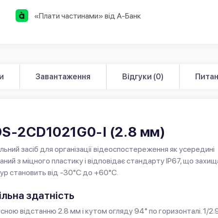
«Плати частинами» від А-Банк
и
Завантаження
Відгуки (0)
Питан
DS-2CD1021G0-I (2.8 мм)
ьний засіб для організації відеоспостереження як усередині
наний з міцного пластику і відповідає стандарту IP67, що захищ
тур становить від -30°C до +60°C.
ільна здатність
ною відстанню 2.8 мм і кутом огляду 94° по горизонталі. 1/2.