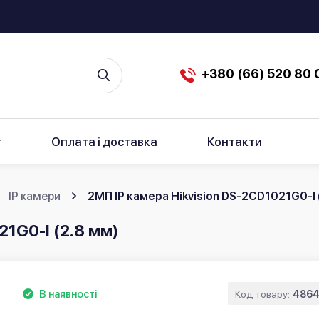
+380 (66) 520 80 
г
Оплата і доставка
Контакти
IP камери
2МП IP камера Hikvision DS-2CD1021G0-I 
21G0-I (2.8 мм)
В наявності
Код товару:
4864