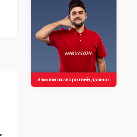
Замовити зворотний дзвінок
on
4МП IP камера Hikvision
8МП IP камера Hikvisi