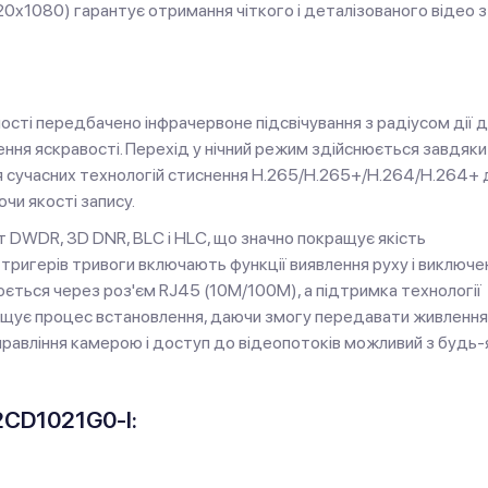
x1080) гарантує отримання чіткого і деталізованого відео з
ості передбачено інфрачервоне підсвічування з радіусом дії 
ення яскравості. Перехід у нічний режим здійснюється завдяки
я сучасних технологій стиснення H.265/H.265+/H.264/H.264+ 
ючи якості запису.
т DWDR, 3D DNR, BLC і HLC, що значно покращує якість
 тригерів тривоги включають функції виявлення руху і виключе
юється через роз'єм RJ45 (10M/100M), а підтримка технології
рощує процес встановлення, даючи змогу передавати живлення
равління камерою і доступ до відеопотоків можливий з будь-
2CD1021G0-I: