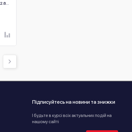
2.8
DS-2CD1343G2-LIUF (4
DS-2CD2387G2P-LSU/
мм)
(4 мм) чорна
В наявності
В наявності
5 249 ₴
13 186 ₴
В КОШИК
В КОШИК
Підписуйтесь на новини та знижки
І будьте в курсі всіх актуальних подій на
нашому сайті