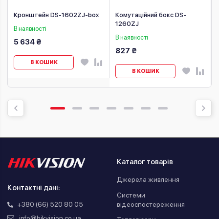
Кронштейн DS-1602ZJ-box
Комутаційний бокс DS-
1260ZJ
В наявності
В наявності
5 634 ₴
827 ₴
В КОШИК
В КОШИК
Каталог товарів
Джерела живлення
Контактні дані:
Системи
відеоспостереження
+380 (66) 520 80 05
info@hikvision.co.ua