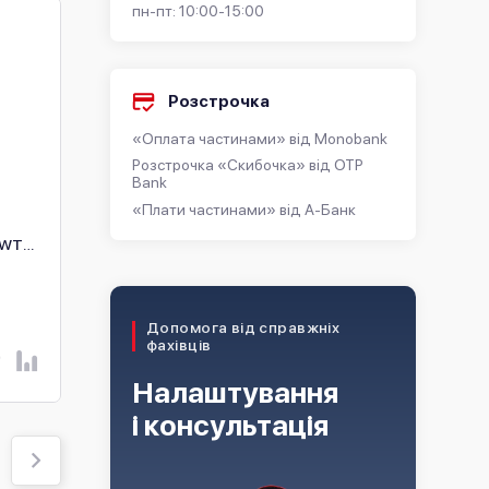
пн-пт: 10:00-15:00
Розстрочка
«Оплата частинами» від Monobank
Розстрочка «Скибочка» від OTP
Bank
«Плати частинами» від А-Банк
Комплект IP
Комплект домофон
-WTE1
відеодомофона Hikvision
Hikvision DS-KH8350-
-
DS-KH6350-WTE1 +
+ виклична панель DS-
В наявності
В наявності
монтажний бокс DS-
KV8413-
KAB86
WME1(C)/Flush/Europe
7 088 ₴
20 434 ₴
20 870 ₴
Допомога від справжніх
фахівців
В КОШИК
В КОШИК
Налаштування
і консультація