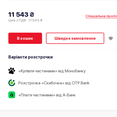
11 543 ₴
Спеціальна пропо
11 543 ₴
Ціна з ПДВ:
В кошик
Швидке замовлення
Варіанти розстрочки
«Купівля частинами» від Монобанку
Розстрочка «Скибочка» від OTP Bank
«Плати частинами» від А-Банк