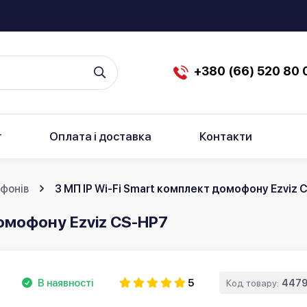
+380 (66) 520 80 
г
Оплата і доставка
Контакти
фонів
3 МП IP Wi-Fi Smart комплект домофону Ezviz 
домофону Ezviz CS-HP7
В наявності
5
Код товару:
4479