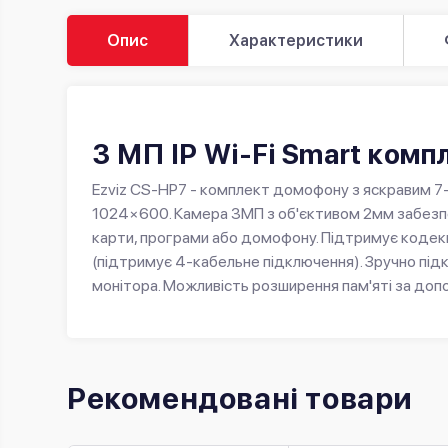
Опис
Характеристики
3 МП IP Wi-Fi Smart ком
Ezviz CS-HP7 - комплект домофону з яскравим 
1024×600. Камера 3МП з об'єктивом 2мм забезпе
карти, програми або домофону. Підтримує кодек
(підтримує 4-кабельне підключення). Зручно під
монітора. Можливість розширення пам'яті за доп
Рекомендовані товари