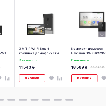
3 МП IP Wi-Fi Smart
Комплект домофон
0-WTE1
комплект домофону Ezviz
Hikvision DS-KH8520
S-
CS-HP7
+ виклична панель DS
В наявності
В наявності
KV6103-PE1(С)
11 543 ₴
18 589 ₴
19 025 ₴
В КОШИК
В КОШИК