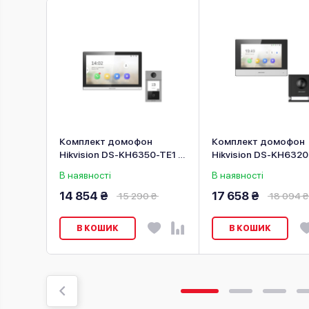
чко з
Комплект домофон
Комплект домофон
DP2
Hikvision DS-KH6350-TE1 +
Hikvision DS-KH632
виклична панель DS-
+ виклична панель D
В наявності
В наявності
KV8113-WME1(C)/Europe
KD8003-IME1/Plastic
BV
14 854 ₴
17 658 ₴
15 290 ₴
18 094 ₴
В КОШИК
В КОШИК