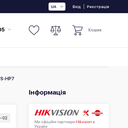
Вхід
Реєстрація
UA
05
Кошик
CS-HP7
Інформація
-02
Ми офіційні партнери
Hikvision
в
Україні