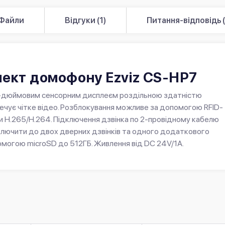
Файли
Відгуки (1)
Питання-відповідь (
плект домофону Ezviz CS-HP7
7-дюймовим сенсорним дисплеєм роздільною здатністю
чує чітке відео. Розблокування можливе за допомогою RFID-
и H.265/H.264. Підключення дзвінка по 2-провідному кабелю
ключити до двох дверних дзвінків та одного додаткового
омогою microSD до 512ГБ. Живлення від DC 24V/1A.